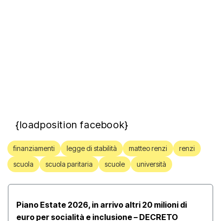
{loadposition facebook}
finanziamenti
legge di stabilità
matteo renzi
renzi
scuola
scuola paritaria
scuole
università
Piano Estate 2026, in arrivo altri 20 milioni di
euro per socialità e inclusione – DECRETO