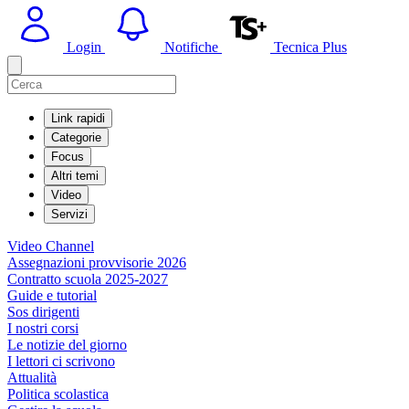
Login
Notifiche
Tecnica Plus
Link rapidi
Categorie
Focus
Altri temi
Video
Servizi
Video Channel
Assegnazioni provvisorie 2026
Contratto scuola 2025-2027
Guide e tutorial
Sos dirigenti
I nostri corsi
Le notizie del giorno
I lettori ci scrivono
Attualità
Politica scolastica