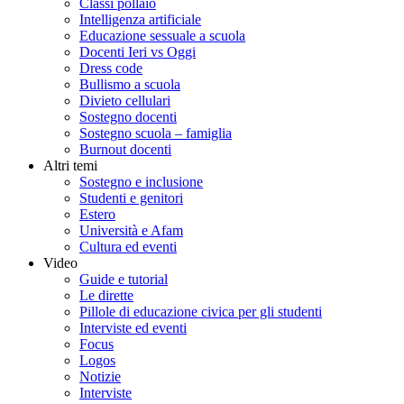
Classi pollaio
Intelligenza artificiale
Educazione sessuale a scuola
Docenti Ieri vs Oggi
Dress code
Bullismo a scuola
Divieto cellulari
Sostegno docenti
Sostegno scuola – famiglia
Burnout docenti
Altri temi
Sostegno e inclusione
Studenti e genitori
Estero
Università e Afam
Cultura ed eventi
Video
Guide e tutorial
Le dirette
Pillole di educazione civica per gli studenti
Interviste ed eventi
Focus
Logos
Notizie
Interviste