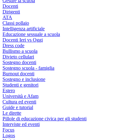
Gestire la scuola
Docenti
Dirigenti
ATA
Classi pollaio
Intelligenza artificiale
Educazione sessuale a scuola
Docenti Ieri vs Oggi
Dress code
Bullismo a scuola
Divieto cellulari
Sostegno docenti
Sostegno scuola - famiglia
Burnout docenti
Sostegno e inclusione
Studenti e genitori
Estero
Università e Afam
Cultura ed eventi
Guide e tutorial
Le dirette
Pillole di educazione civica per gli studenti
Interviste ed eventi
Focus
Logos