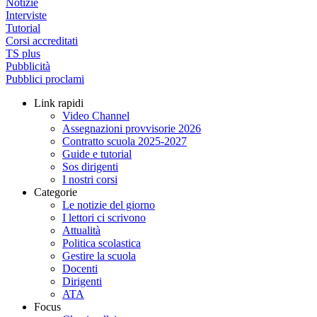
Notizie
Interviste
Tutorial
Corsi accreditati
TS plus
Pubblicità
Pubblici proclami
Link rapidi
Video Channel
Assegnazioni provvisorie 2026
Contratto scuola 2025-2027
Guide e tutorial
Sos dirigenti
I nostri corsi
Categorie
Le notizie del giorno
I lettori ci scrivono
Attualità
Politica scolastica
Gestire la scuola
Docenti
Dirigenti
ATA
Focus