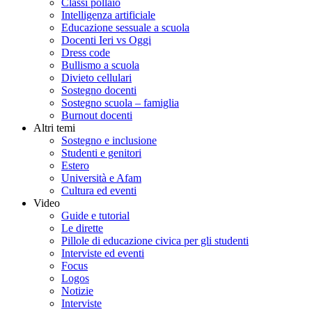
Classi pollaio
Intelligenza artificiale
Educazione sessuale a scuola
Docenti Ieri vs Oggi
Dress code
Bullismo a scuola
Divieto cellulari
Sostegno docenti
Sostegno scuola – famiglia
Burnout docenti
Altri temi
Sostegno e inclusione
Studenti e genitori
Estero
Università e Afam
Cultura ed eventi
Video
Guide e tutorial
Le dirette
Pillole di educazione civica per gli studenti
Interviste ed eventi
Focus
Logos
Notizie
Interviste