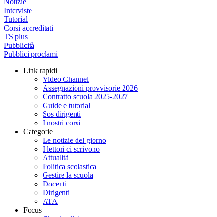
Notizie
Interviste
Tutorial
Corsi accreditati
TS plus
Pubblicità
Pubblici proclami
Link rapidi
Video Channel
Assegnazioni provvisorie 2026
Contratto scuola 2025-2027
Guide e tutorial
Sos dirigenti
I nostri corsi
Categorie
Le notizie del giorno
I lettori ci scrivono
Attualità
Politica scolastica
Gestire la scuola
Docenti
Dirigenti
ATA
Focus