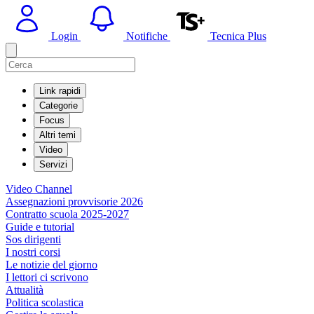
Login
Notifiche
Tecnica Plus
Link rapidi
Categorie
Focus
Altri temi
Video
Servizi
Video Channel
Assegnazioni provvisorie 2026
Contratto scuola 2025-2027
Guide e tutorial
Sos dirigenti
I nostri corsi
Le notizie del giorno
I lettori ci scrivono
Attualità
Politica scolastica