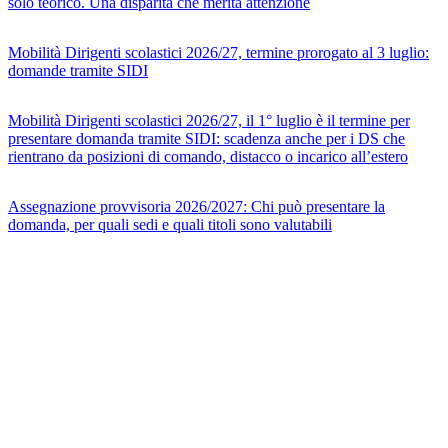
solo teorico. Una disparità che merita attenzione
Mobilità Dirigenti scolastici 2026/27, termine prorogato al 3 luglio:
domande tramite SIDI
Mobilità Dirigenti scolastici 2026/27, il 1° luglio è il termine per
presentare domanda tramite SIDI: scadenza anche per i DS che
rientrano da posizioni di comando, distacco o incarico all’estero
Assegnazione provvisoria 2026/2027: Chi può presentare la
domanda, per quali sedi e quali titoli sono valutabili