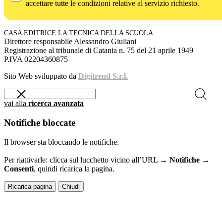
accettare tutte le condizioni relative al servizio richiesto.
CASA EDITRICE LA TECNICA DELLA SCUOLA
Direttore responsabile Alessandro Giuliani
Registrazione al tribunale di Catania n. 75 del 21 aprile 1949
P.IVA 02204360875
Sito Web sviluppato da
Digitrend S.r.l.
vai alla
ricerca avanzata
Notifiche bloccate
Il browser sta bloccando le notifiche.
Per riattivarle: clicca sul lucchetto vicino all’URL →
Notifiche →
Consenti
, quindi ricarica la pagina.
Ricarica pagina
Chiudi