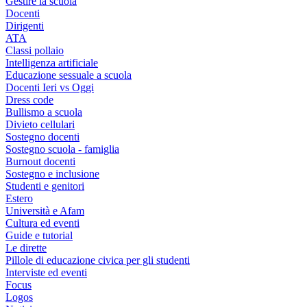
Gestire la scuola
Docenti
Dirigenti
ATA
Classi pollaio
Intelligenza artificiale
Educazione sessuale a scuola
Docenti Ieri vs Oggi
Dress code
Bullismo a scuola
Divieto cellulari
Sostegno docenti
Sostegno scuola - famiglia
Burnout docenti
Sostegno e inclusione
Studenti e genitori
Estero
Università e Afam
Cultura ed eventi
Guide e tutorial
Le dirette
Pillole di educazione civica per gli studenti
Interviste ed eventi
Focus
Logos