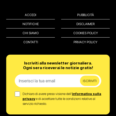
ACCEDI
PUBBLICITÀ
NOTIFICHE
DISCLAIMER
CHI SIAMO
COOKIES POLICY
CONTATTI
PRIVACY POLICY
Iscriviti alla newsletter giornaliera.
Ogni sera riceverai le notizie gratis!
ISCRIVITI
Dichiaro di avere preso visione dell’
informativa sulla
privacy
e di accettare tutte le condizioni relative al
servizio richiesto.