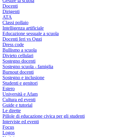
Gestire la scuola
Docenti
Dirigenti
ATA
Classi pollaio
Intelligenza artificiale
Educazione sessuale a scuola
Docenti Ieri vs Oggi
Dress code
Bullismo a scuola
Divieto cellulari
Sostegno docenti
Sostegno scuola - famiglia
Burnout docenti
Sostegno e inclusione
Studenti e genitori
Estero
Università e Afam
Cultura ed eventi
Guide e tutorial
Le dirette
Pillole di educazione civica per gli studenti
Interviste ed eventi
Focus
Logos