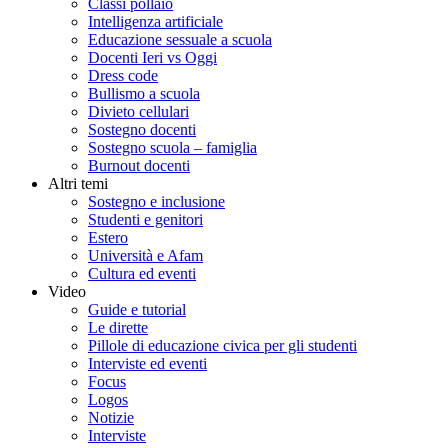
Classi pollaio
Intelligenza artificiale
Educazione sessuale a scuola
Docenti Ieri vs Oggi
Dress code
Bullismo a scuola
Divieto cellulari
Sostegno docenti
Sostegno scuola – famiglia
Burnout docenti
Altri temi
Sostegno e inclusione
Studenti e genitori
Estero
Università e Afam
Cultura ed eventi
Video
Guide e tutorial
Le dirette
Pillole di educazione civica per gli studenti
Interviste ed eventi
Focus
Logos
Notizie
Interviste