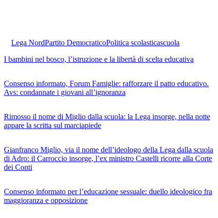
Lega Nord
Partito Democratico
Politica scolastica
scuola
I bambini nel bosco, l’istruzione e la libertà di scelta educativa
Consenso informato, Forum Famiglie: rafforzare il patto educativo.
Avs: condannate i giovani all’ignoranza
Rimosso il nome di Miglio dalla scuola: la Lega insorge, nella notte
appare la scritta sul marciapiede
Gianfranco Miglio, via il nome dell’ideologo della Lega dalla scuola
di Adro: il Carroccio insorge, l’ex ministro Castelli ricorre alla Corte
dei Conti
Consenso informato per l’educazione sessuale: duello ideologico fra
maggioranza e opposizione