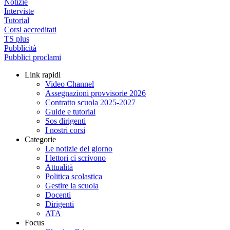
Notizie
Interviste
Tutorial
Corsi accreditati
TS plus
Pubblicità
Pubblici proclami
Link rapidi
Video Channel
Assegnazioni provvisorie 2026
Contratto scuola 2025-2027
Guide e tutorial
Sos dirigenti
I nostri corsi
Categorie
Le notizie del giorno
I lettori ci scrivono
Attualità
Politica scolastica
Gestire la scuola
Docenti
Dirigenti
ATA
Focus