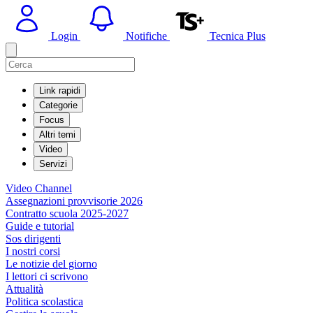
Login
Notifiche
Tecnica Plus
Link rapidi
Categorie
Focus
Altri temi
Video
Servizi
Video Channel
Assegnazioni provvisorie 2026
Contratto scuola 2025-2027
Guide e tutorial
Sos dirigenti
I nostri corsi
Le notizie del giorno
I lettori ci scrivono
Attualità
Politica scolastica