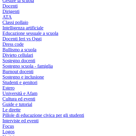
Gestire la scuola
Docenti
Dirigenti
ATA
Classi pollaio
Intelligenza artificiale
Educazione sessuale a scuola
Docenti Ieri vs Oggi
Dress code
Bullismo a scuola
Divieto cellulari
Sostegno docenti
Sostegno scuola - famiglia
Burnout docenti
Sostegno e inclusione
Studenti e genitori
Estero
Università e Afam
Cultura ed eventi
Guide e tutorial
Le dirette
Pillole di educazione civica per gli studenti
Interviste ed eventi
Focus
Logos