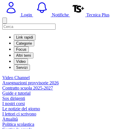
Login
Notifiche
Tecnica Plus
Link rapidi
Categorie
Focus
Altri temi
Video
Servizi
Video Channel
Assegnazioni provvisorie 2026
Contratto scuola 2025-2027
Guide e tutorial
Sos dirigenti
I nostri corsi
Le notizie del giorno
I lettori ci scrivono
Attualità
Politica scolastica