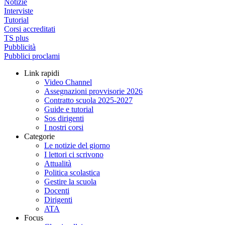
Notizie
Interviste
Tutorial
Corsi accreditati
TS plus
Pubblicità
Pubblici proclami
Link rapidi
Video Channel
Assegnazioni provvisorie 2026
Contratto scuola 2025-2027
Guide e tutorial
Sos dirigenti
I nostri corsi
Categorie
Le notizie del giorno
I lettori ci scrivono
Attualità
Politica scolastica
Gestire la scuola
Docenti
Dirigenti
ATA
Focus