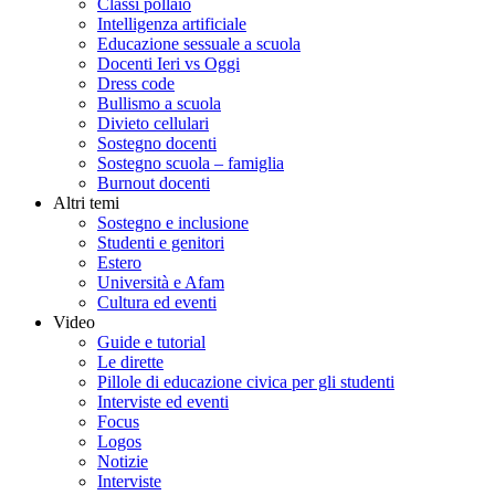
Classi pollaio
Intelligenza artificiale
Educazione sessuale a scuola
Docenti Ieri vs Oggi
Dress code
Bullismo a scuola
Divieto cellulari
Sostegno docenti
Sostegno scuola – famiglia
Burnout docenti
Altri temi
Sostegno e inclusione
Studenti e genitori
Estero
Università e Afam
Cultura ed eventi
Video
Guide e tutorial
Le dirette
Pillole di educazione civica per gli studenti
Interviste ed eventi
Focus
Logos
Notizie
Interviste