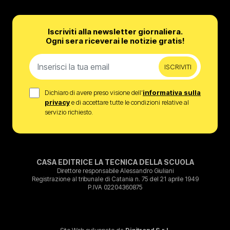
Iscriviti alla newsletter giornaliera.
Ogni sera riceverai le notizie gratis!
ISCRIVITI
Dichiaro di avere preso visione dell’
informativa sulla
privacy
e di accettare tutte le condizioni relative al
servizio richiesto.
CASA EDITRICE LA TECNICA DELLA SCUOLA
Direttore responsabile Alessandro Giuliani
Registrazione al tribunale di Catania n. 75 del 21 aprile 1949
P.IVA 02204360875