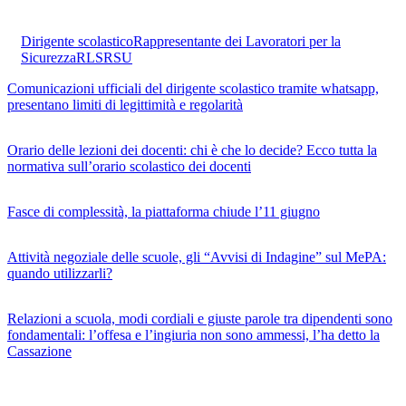
Dirigente scolastico
Rappresentante dei Lavoratori per la
Sicurezza
RLS
RSU
Comunicazioni ufficiali del dirigente scolastico tramite whatsapp,
presentano limiti di legittimità e regolarità
Orario delle lezioni dei docenti: chi è che lo decide? Ecco tutta la
normativa sull’orario scolastico dei docenti
Fasce di complessità, la piattaforma chiude l’11 giugno
Attività negoziale delle scuole, gli “Avvisi di Indagine” sul MePA:
quando utilizzarli?
Relazioni a scuola, modi cordiali e giuste parole tra dipendenti sono
fondamentali: l’offesa e l’ingiuria non sono ammessi, l’ha detto la
Cassazione