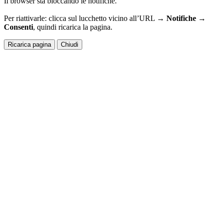
Il browser sta bloccando le notifiche.
Per riattivarle: clicca sul lucchetto vicino all’URL →
Notifiche →
Consenti
, quindi ricarica la pagina.
Ricarica pagina
Chiudi