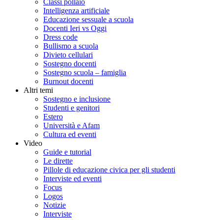
Classi pollaio
Intelligenza artificiale
Educazione sessuale a scuola
Docenti Ieri vs Oggi
Dress code
Bullismo a scuola
Divieto cellulari
Sostegno docenti
Sostegno scuola – famiglia
Burnout docenti
Altri temi
Sostegno e inclusione
Studenti e genitori
Estero
Università e Afam
Cultura ed eventi
Video
Guide e tutorial
Le dirette
Pillole di educazione civica per gli studenti
Interviste ed eventi
Focus
Logos
Notizie
Interviste