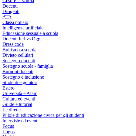
Gestire la scuola
Docenti
Dirigenti
ATA
Classi pollaio
Intelligenza artificiale
Educazione sessuale a scuola
Docenti Ieri vs Oggi
Dress code
Bullismo a scuola
Divieto cellulari
Sostegno docenti
Sostegno scuola - famiglia
Burnout docenti
Sostegno e inclusione
Studenti e genitori
Estero
Università e Afam
Cultura ed eventi
Guide e tutorial
Le dirette
Pillole di educazione civica per gli studenti
Interviste ed eventi
Focus
Logos