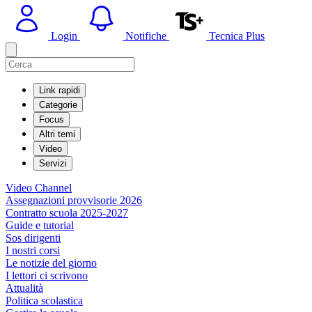
Login
Notifiche
Tecnica Plus
Link rapidi
Categorie
Focus
Altri temi
Video
Servizi
Video Channel
Assegnazioni provvisorie 2026
Contratto scuola 2025-2027
Guide e tutorial
Sos dirigenti
I nostri corsi
Le notizie del giorno
I lettori ci scrivono
Attualità
Politica scolastica