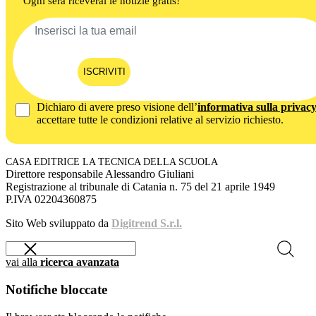
Ogni sera riceverai le notizie gratis!
ISCRIVITI
Dichiaro di avere preso visione dell’
informativa sulla privac
accettare tutte le condizioni relative al servizio richiesto.
CASA EDITRICE LA TECNICA DELLA SCUOLA
Direttore responsabile Alessandro Giuliani
Registrazione al tribunale di Catania n. 75 del 21 aprile 1949
P.IVA 02204360875
Sito Web sviluppato da
Digitrend S.r.l.
vai alla
ricerca avanzata
Notifiche bloccate