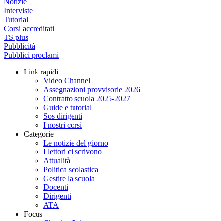
Notizie
Interviste
Tutorial
Corsi accreditati
TS plus
Pubblicità
Pubblici proclami
Link rapidi
Video Channel
Assegnazioni provvisorie 2026
Contratto scuola 2025-2027
Guide e tutorial
Sos dirigenti
I nostri corsi
Categorie
Le notizie del giorno
I lettori ci scrivono
Attualità
Politica scolastica
Gestire la scuola
Docenti
Dirigenti
ATA
Focus