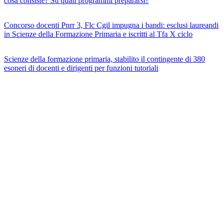
cosa consiste? Su quali programmi prepararsi?
Concorso docenti Pnrr 3, Flc Cgil impugna i bandi: esclusi laureandi
in Scienze della Formazione Primaria e iscritti al Tfa X ciclo
Scienze della formazione primaria, stabilito il contingente di 380
esoneri di docenti e dirigenti per funzioni tutoriali