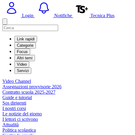
Login
Notifiche
Tecnica Plus
Link rapidi
Categorie
Focus
Altri temi
Video
Servizi
Video Channel
Assegnazioni provvisorie 2026
Contratto scuola 2025-2027
Guide e tutorial
Sos dirigenti
I nostri corsi
Le notizie del giorno
I lettori ci scrivono
Attualità
Politica scolastica