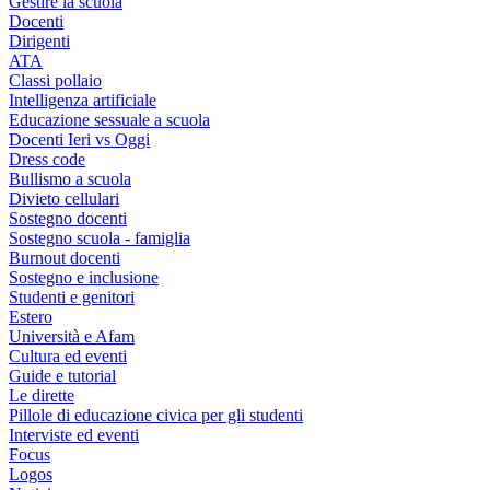
Gestire la scuola
Docenti
Dirigenti
ATA
Classi pollaio
Intelligenza artificiale
Educazione sessuale a scuola
Docenti Ieri vs Oggi
Dress code
Bullismo a scuola
Divieto cellulari
Sostegno docenti
Sostegno scuola - famiglia
Burnout docenti
Sostegno e inclusione
Studenti e genitori
Estero
Università e Afam
Cultura ed eventi
Guide e tutorial
Le dirette
Pillole di educazione civica per gli studenti
Interviste ed eventi
Focus
Logos