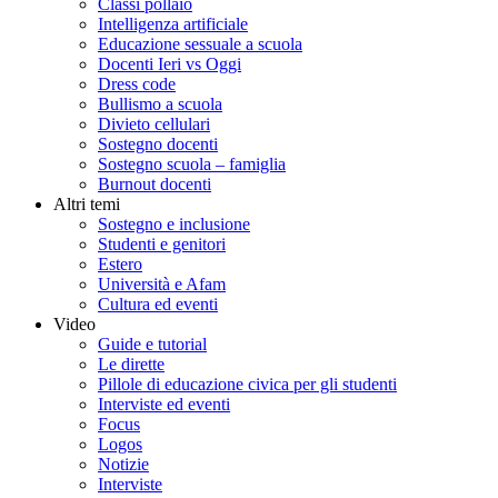
Classi pollaio
Intelligenza artificiale
Educazione sessuale a scuola
Docenti Ieri vs Oggi
Dress code
Bullismo a scuola
Divieto cellulari
Sostegno docenti
Sostegno scuola – famiglia
Burnout docenti
Altri temi
Sostegno e inclusione
Studenti e genitori
Estero
Università e Afam
Cultura ed eventi
Video
Guide e tutorial
Le dirette
Pillole di educazione civica per gli studenti
Interviste ed eventi
Focus
Logos
Notizie
Interviste