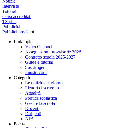
Notizie
Interviste
Tutorial
Corsi accreditati
TS plus
Pubblicità
Pubblici proclami
Link rapidi
Video Channel
Assegnazioni provvisorie 2026
Contratto scuola 2025-2027
Guide e tutorial
Sos dirigenti
I nostri corsi
Categorie
Le notizie del giorno
I lettori ci scrivono
Attualità
Politica scolastica
Gestire la scuola
Docenti
Dirigenti
ATA
Focus