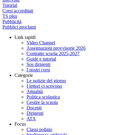
Tutorial
Corsi accreditati
TS plus
Pubblicità
Pubblici proclami
Link rapidi
Video Channel
Assegnazioni provvisorie 2026
Contratto scuola 2025-2027
Guide e tutorial
Sos dirigenti
I nostri corsi
Categorie
Le notizie del giorno
I lettori ci scrivono
Attualità
Politica scolastica
Gestire la scuola
Docenti
Dirigenti
ATA
Focus
Classi pollaio
Intelligenza artificiale