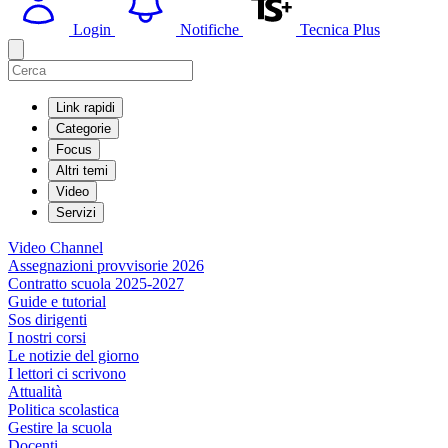
Login
Notifiche
Tecnica Plus
Link rapidi
Categorie
Focus
Altri temi
Video
Servizi
Video Channel
Assegnazioni provvisorie 2026
Contratto scuola 2025-2027
Guide e tutorial
Sos dirigenti
I nostri corsi
Le notizie del giorno
I lettori ci scrivono
Attualità
Politica scolastica
Gestire la scuola
Docenti