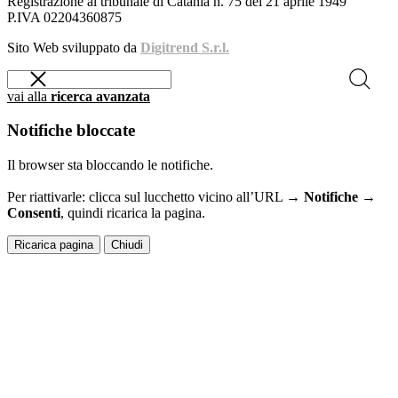
Registrazione al tribunale di Catania n. 75 del 21 aprile 1949
P.IVA 02204360875
Sito Web sviluppato da
Digitrend S.r.l.
vai alla
ricerca avanzata
Notifiche bloccate
Il browser sta bloccando le notifiche.
Per riattivarle: clicca sul lucchetto vicino all’URL →
Notifiche →
Consenti
, quindi ricarica la pagina.
Ricarica pagina
Chiudi