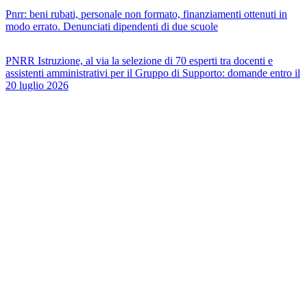
Pnrr: beni rubati, personale non formato, finanziamenti ottenuti in
modo errato. Denunciati dipendenti di due scuole
PNRR Istruzione, al via la selezione di 70 esperti tra docenti e
assistenti amministrativi per il Gruppo di Supporto: domande entro il
20 luglio 2026