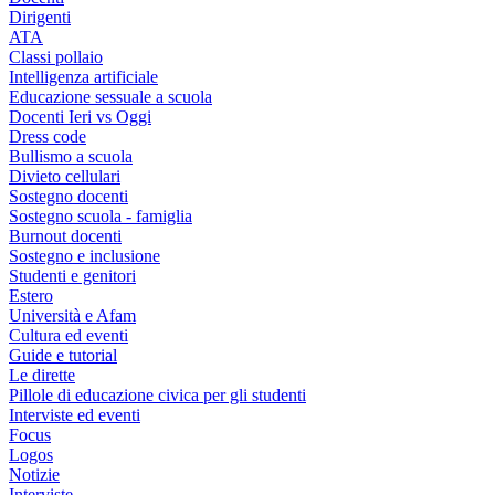
Dirigenti
ATA
Classi pollaio
Intelligenza artificiale
Educazione sessuale a scuola
Docenti Ieri vs Oggi
Dress code
Bullismo a scuola
Divieto cellulari
Sostegno docenti
Sostegno scuola - famiglia
Burnout docenti
Sostegno e inclusione
Studenti e genitori
Estero
Università e Afam
Cultura ed eventi
Guide e tutorial
Le dirette
Pillole di educazione civica per gli studenti
Interviste ed eventi
Focus
Logos
Notizie
Interviste