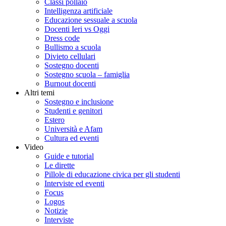
Classi pollaio
Intelligenza artificiale
Educazione sessuale a scuola
Docenti Ieri vs Oggi
Dress code
Bullismo a scuola
Divieto cellulari
Sostegno docenti
Sostegno scuola – famiglia
Burnout docenti
Altri temi
Sostegno e inclusione
Studenti e genitori
Estero
Università e Afam
Cultura ed eventi
Video
Guide e tutorial
Le dirette
Pillole di educazione civica per gli studenti
Interviste ed eventi
Focus
Logos
Notizie
Interviste