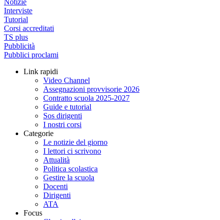
Notizie
Interviste
Tutorial
Corsi accreditati
TS plus
Pubblicità
Pubblici proclami
Link rapidi
Video Channel
Assegnazioni provvisorie 2026
Contratto scuola 2025-2027
Guide e tutorial
Sos dirigenti
I nostri corsi
Categorie
Le notizie del giorno
I lettori ci scrivono
Attualità
Politica scolastica
Gestire la scuola
Docenti
Dirigenti
ATA
Focus