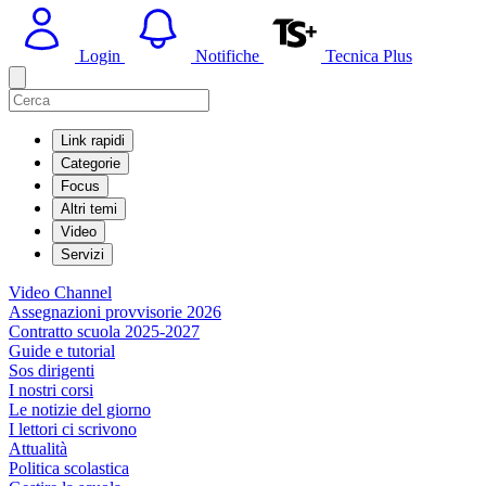
Login
Notifiche
Tecnica Plus
Link rapidi
Categorie
Focus
Altri temi
Video
Servizi
Video Channel
Assegnazioni provvisorie 2026
Contratto scuola 2025-2027
Guide e tutorial
Sos dirigenti
I nostri corsi
Le notizie del giorno
I lettori ci scrivono
Attualità
Politica scolastica