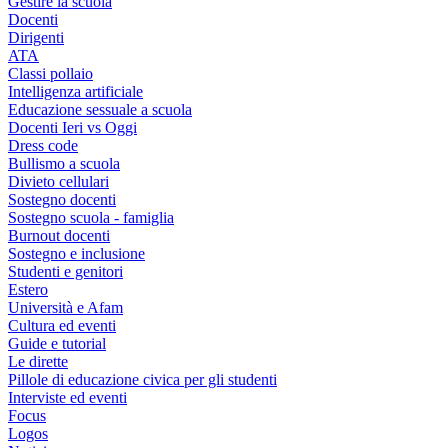
Gestire la scuola
Docenti
Dirigenti
ATA
Classi pollaio
Intelligenza artificiale
Educazione sessuale a scuola
Docenti Ieri vs Oggi
Dress code
Bullismo a scuola
Divieto cellulari
Sostegno docenti
Sostegno scuola - famiglia
Burnout docenti
Sostegno e inclusione
Studenti e genitori
Estero
Università e Afam
Cultura ed eventi
Guide e tutorial
Le dirette
Pillole di educazione civica per gli studenti
Interviste ed eventi
Focus
Logos