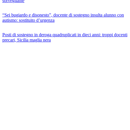
sorvegliante
“Sei bugiardo e disonesto”, docente di sostegno insulta alunno con
autismo: sostituito d’urgenza
Posti di sostegno in deroga quadruplicati in dieci anni: troppi docenti
precari, Sicilia maglia nera