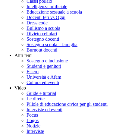
Classi pollaio
Intelligenza artificiale
Educazione sessuale a scuola
Docenti Ieri vs Oggi
Dress code
Bullismo a scuola
Divieto cellulari
Sostegno docenti
Sostegno scuola – famiglia
Burnout docenti
Altri temi
Sostegno e inclusione
Studenti e genitori
Estero
Università e Afam
Cultura ed eventi
Video
Guide e tutorial
Le dirette
Pillole di educazione civica per gli studenti
Interviste ed eventi
Focus
Logos
Notizie
Interviste