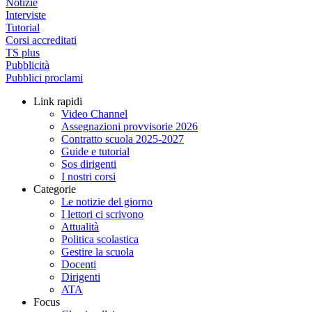
Notizie
Interviste
Tutorial
Corsi accreditati
TS plus
Pubblicità
Pubblici proclami
Link rapidi
Video Channel
Assegnazioni provvisorie 2026
Contratto scuola 2025-2027
Guide e tutorial
Sos dirigenti
I nostri corsi
Categorie
Le notizie del giorno
I lettori ci scrivono
Attualità
Politica scolastica
Gestire la scuola
Docenti
Dirigenti
ATA
Focus