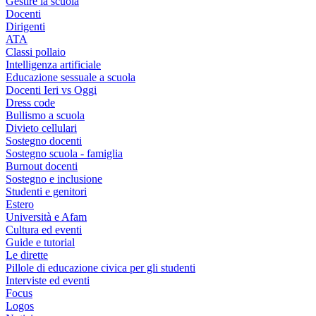
Gestire la scuola
Docenti
Dirigenti
ATA
Classi pollaio
Intelligenza artificiale
Educazione sessuale a scuola
Docenti Ieri vs Oggi
Dress code
Bullismo a scuola
Divieto cellulari
Sostegno docenti
Sostegno scuola - famiglia
Burnout docenti
Sostegno e inclusione
Studenti e genitori
Estero
Università e Afam
Cultura ed eventi
Guide e tutorial
Le dirette
Pillole di educazione civica per gli studenti
Interviste ed eventi
Focus
Logos