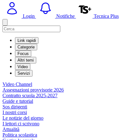
Login
Notifiche
Tecnica Plus
Link rapidi
Categorie
Focus
Altri temi
Video
Servizi
Video Channel
Assegnazioni provvisorie 2026
Contratto scuola 2025-2027
Guide e tutorial
Sos dirigenti
I nostri corsi
Le notizie del giorno
I lettori ci scrivono
Attualità
Politica scolastica