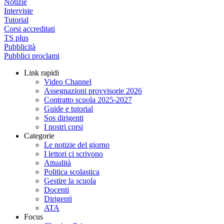
Notizie
Interviste
Tutorial
Corsi accreditati
TS plus
Pubblicità
Pubblici proclami
Link rapidi
Video Channel
Assegnazioni provvisorie 2026
Contratto scuola 2025-2027
Guide e tutorial
Sos dirigenti
I nostri corsi
Categorie
Le notizie del giorno
I lettori ci scrivono
Attualità
Politica scolastica
Gestire la scuola
Docenti
Dirigenti
ATA
Focus