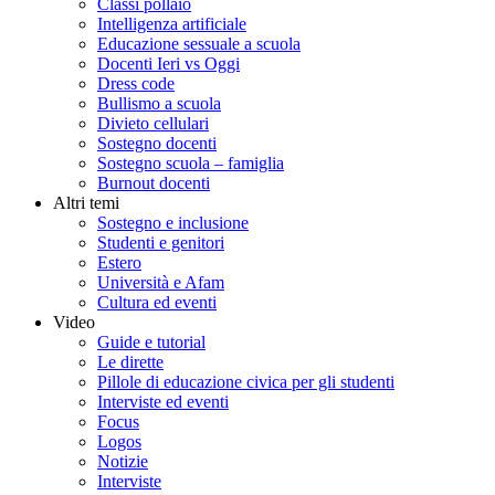
Classi pollaio
Intelligenza artificiale
Educazione sessuale a scuola
Docenti Ieri vs Oggi
Dress code
Bullismo a scuola
Divieto cellulari
Sostegno docenti
Sostegno scuola – famiglia
Burnout docenti
Altri temi
Sostegno e inclusione
Studenti e genitori
Estero
Università e Afam
Cultura ed eventi
Video
Guide e tutorial
Le dirette
Pillole di educazione civica per gli studenti
Interviste ed eventi
Focus
Logos
Notizie
Interviste