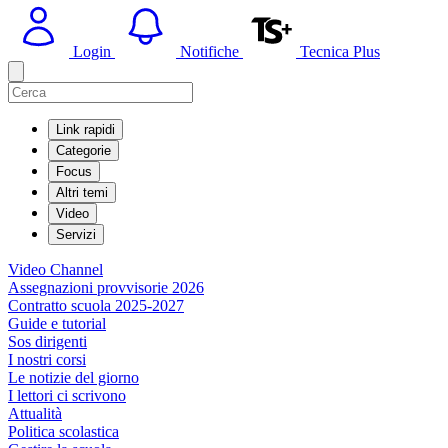
Login
Notifiche
Tecnica Plus
Link rapidi
Categorie
Focus
Altri temi
Video
Servizi
Video Channel
Assegnazioni provvisorie 2026
Contratto scuola 2025-2027
Guide e tutorial
Sos dirigenti
I nostri corsi
Le notizie del giorno
I lettori ci scrivono
Attualità
Politica scolastica