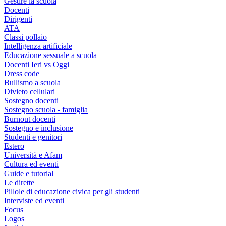
Gestire la scuola
Docenti
Dirigenti
ATA
Classi pollaio
Intelligenza artificiale
Educazione sessuale a scuola
Docenti Ieri vs Oggi
Dress code
Bullismo a scuola
Divieto cellulari
Sostegno docenti
Sostegno scuola - famiglia
Burnout docenti
Sostegno e inclusione
Studenti e genitori
Estero
Università e Afam
Cultura ed eventi
Guide e tutorial
Le dirette
Pillole di educazione civica per gli studenti
Interviste ed eventi
Focus
Logos