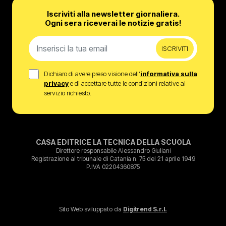
Iscriviti alla newsletter giornaliera.
Ogni sera riceverai le notizie gratis!
ISCRIVITI
Dichiaro di avere preso visione dell’
informativa sulla
privacy
e di accettare tutte le condizioni relative al
servizio richiesto.
CASA EDITRICE LA TECNICA DELLA SCUOLA
Direttore responsabile Alessandro Giuliani
Registrazione al tribunale di Catania n. 75 del 21 aprile 1949
P.IVA 02204360875
Sito Web sviluppato da
Digitrend S.r.l.