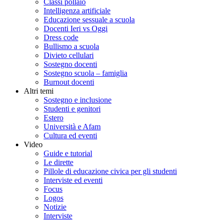
Classi pollaio
Intelligenza artificiale
Educazione sessuale a scuola
Docenti Ieri vs Oggi
Dress code
Bullismo a scuola
Divieto cellulari
Sostegno docenti
Sostegno scuola – famiglia
Burnout docenti
Altri temi
Sostegno e inclusione
Studenti e genitori
Estero
Università e Afam
Cultura ed eventi
Video
Guide e tutorial
Le dirette
Pillole di educazione civica per gli studenti
Interviste ed eventi
Focus
Logos
Notizie
Interviste