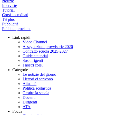
Notizie
Interviste
Tutorial
Corsi accreditati
TS plus
Pubblicità
Pubblici proclami
Link rapidi
Video Channel
Assegnazioni provvisorie 2026
Contratto scuola 2025-2027
Guide e tutorial
Sos dirigenti
I nostri corsi
Categorie
Le notizie del giorno
I lettori ci scrivono
Attualità
Politica scolastica
Gestire la scuola
Docenti
Dirigenti
ATA
Focus