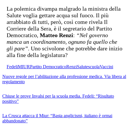
La polemica divampa malgrado la ministra della
Salute voglia gettare acqua sul fuoco. Il più
arrabbiato di tutti, però, così come rivela Il
Corriere della Sera, è il segretario del Partito
Democratico,
Matteo Renzi
:
“Nel governo
manca un coordinamento, ognuno fa quello che
gli pare”
. Uno scivolone che potrebbe dare inizio
alla fine della legislatura?
Fedeli
MIUR
Partito Democratico
Renzi
Salute
scuola
Vaccini
Nuove regole per l’abilitazione alla professione medica. Via libera al
regolamento
Chiuse le prove Invalsi per la scuola media. Fedeli: “Risultato
positivo”
La Crusca attacca il Miur: “Basta anglicismi, italiano è ormai
abbandonato”