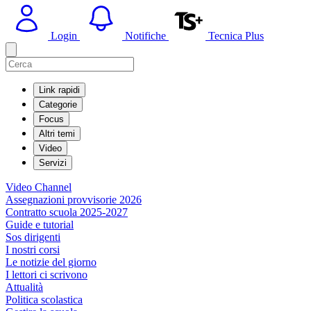
Login
Notifiche
Tecnica Plus
Link rapidi
Categorie
Focus
Altri temi
Video
Servizi
Video Channel
Assegnazioni provvisorie 2026
Contratto scuola 2025-2027
Guide e tutorial
Sos dirigenti
I nostri corsi
Le notizie del giorno
I lettori ci scrivono
Attualità
Politica scolastica