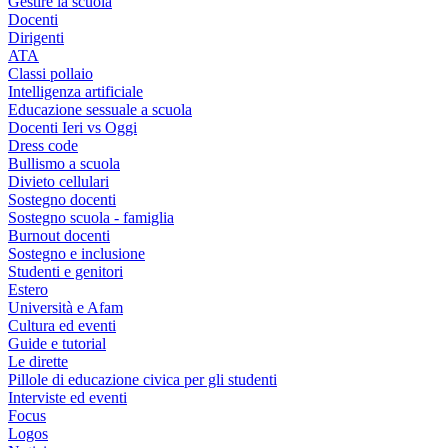
Gestire la scuola
Docenti
Dirigenti
ATA
Classi pollaio
Intelligenza artificiale
Educazione sessuale a scuola
Docenti Ieri vs Oggi
Dress code
Bullismo a scuola
Divieto cellulari
Sostegno docenti
Sostegno scuola - famiglia
Burnout docenti
Sostegno e inclusione
Studenti e genitori
Estero
Università e Afam
Cultura ed eventi
Guide e tutorial
Le dirette
Pillole di educazione civica per gli studenti
Interviste ed eventi
Focus
Logos