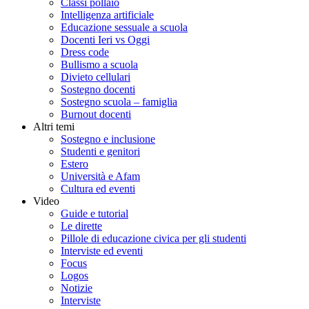
Classi pollaio
Intelligenza artificiale
Educazione sessuale a scuola
Docenti Ieri vs Oggi
Dress code
Bullismo a scuola
Divieto cellulari
Sostegno docenti
Sostegno scuola – famiglia
Burnout docenti
Altri temi
Sostegno e inclusione
Studenti e genitori
Estero
Università e Afam
Cultura ed eventi
Video
Guide e tutorial
Le dirette
Pillole di educazione civica per gli studenti
Interviste ed eventi
Focus
Logos
Notizie
Interviste