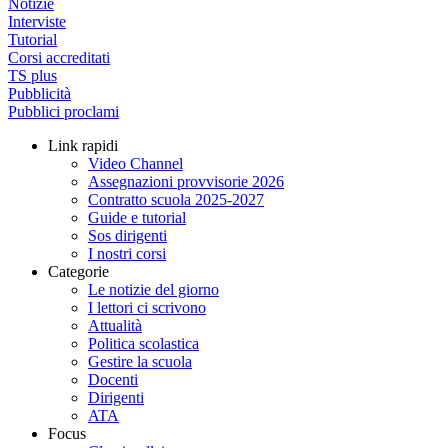
Notizie
Interviste
Tutorial
Corsi accreditati
TS plus
Pubblicità
Pubblici proclami
Link rapidi
Video Channel
Assegnazioni provvisorie 2026
Contratto scuola 2025-2027
Guide e tutorial
Sos dirigenti
I nostri corsi
Categorie
Le notizie del giorno
I lettori ci scrivono
Attualità
Politica scolastica
Gestire la scuola
Docenti
Dirigenti
ATA
Focus