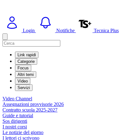
Login
Notifiche
Tecnica Plus
Link rapidi
Categorie
Focus
Altri temi
Video
Servizi
Video Channel
Assegnazioni provvisorie 2026
Contratto scuola 2025-2027
Guide e tutorial
Sos dirigenti
I nostri corsi
Le notizie del giorno
I lettori ci scrivono