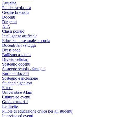
Attualità
Politica scolastica
Gestire la scuola
Docenti
Dirigenti
ATA
Classi pollaio
Intelligenza artificiale
Educazione sessuale a scuola
Docenti Ieri vs Oggi
Dress code
Bullismo a scuola
Divieto cellulari
Sostegno docenti
Sostegno scuola - famiglia
Burnout docenti
Sostegno e inclusione
Studenti e genitori
Estero
Università e Afam
Cultura ed eventi
Guide e tutorial
Le dirette
Pillole di educazione civica per gli studenti
Interviste ed eventi