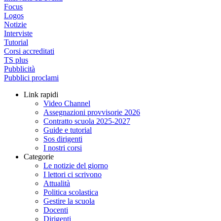
Focus
Logos
Notizie
Interviste
Tutorial
Corsi accreditati
TS plus
Pubblicità
Pubblici proclami
Link rapidi
Video Channel
Assegnazioni provvisorie 2026
Contratto scuola 2025-2027
Guide e tutorial
Sos dirigenti
I nostri corsi
Categorie
Le notizie del giorno
I lettori ci scrivono
Attualità
Politica scolastica
Gestire la scuola
Docenti
Dirigenti