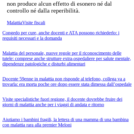
non produce alcun effetto di esonero né dal
controllo né dalla reperibilità.
Malattia
Visite fiscali
Congedo per cure, anche docenti e ATA possono richiederlo: i
requisiti necessari e la domanda
Malattia del personale, nuove regole per il riconoscimento delle
tutele: comprese anche strutture extra-ospedaliere per salute mentale,
dipendenze patologiche e disturbi alimentari
Docente 59enne in malattia non risponde al telefono, collega va a
trovarla: era morta poche ore dopo essere stata dimessa dall’ospedale
Visite specialistiche fuori regione, il docente dovrebbe fruire dei
giorni di malattia anche per i viaggi di andata e ritorno
Aiutiamo i bambini fragili, la lettera di una mamma di una bambina
con malattia rara alla premier Meloni