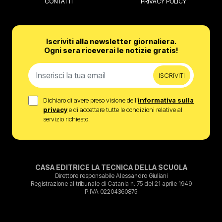
CONTATTI
PRIVACY POLICY
Iscriviti alla newsletter giornaliera.
Ogni sera riceverai le notizie gratis!
ISCRIVITI
Dichiaro di avere preso visione dell’
informativa sulla
privacy
e di accettare tutte le condizioni relative al
servizio richiesto.
CASA EDITRICE LA TECNICA DELLA SCUOLA
Direttore responsabile Alessandro Giuliani
Registrazione al tribunale di Catania n. 75 del 21 aprile 1949
P.IVA 02204360875