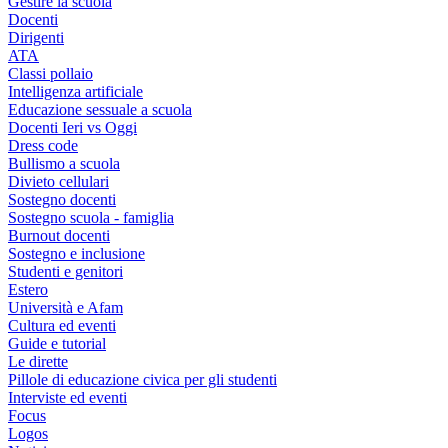
Gestire la scuola
Docenti
Dirigenti
ATA
Classi pollaio
Intelligenza artificiale
Educazione sessuale a scuola
Docenti Ieri vs Oggi
Dress code
Bullismo a scuola
Divieto cellulari
Sostegno docenti
Sostegno scuola - famiglia
Burnout docenti
Sostegno e inclusione
Studenti e genitori
Estero
Università e Afam
Cultura ed eventi
Guide e tutorial
Le dirette
Pillole di educazione civica per gli studenti
Interviste ed eventi
Focus
Logos