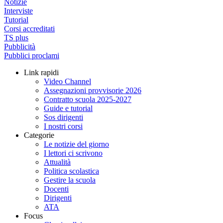
Notizie
Interviste
Tutorial
Corsi accreditati
TS plus
Pubblicità
Pubblici proclami
Link rapidi
Video Channel
Assegnazioni provvisorie 2026
Contratto scuola 2025-2027
Guide e tutorial
Sos dirigenti
I nostri corsi
Categorie
Le notizie del giorno
I lettori ci scrivono
Attualità
Politica scolastica
Gestire la scuola
Docenti
Dirigenti
ATA
Focus