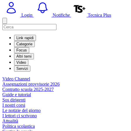
Login
Notifiche
Tecnica Plus
Link rapidi
Categorie
Focus
Altri temi
Video
Servizi
Video Channel
Assegnazioni provvisorie 2026
Contratto scuola 2025-2027
Guide e tutorial
Sos dirigenti
I nostri corsi
Le notizie del giorno
I lettori ci scrivono
Attualità
Politica scolastica