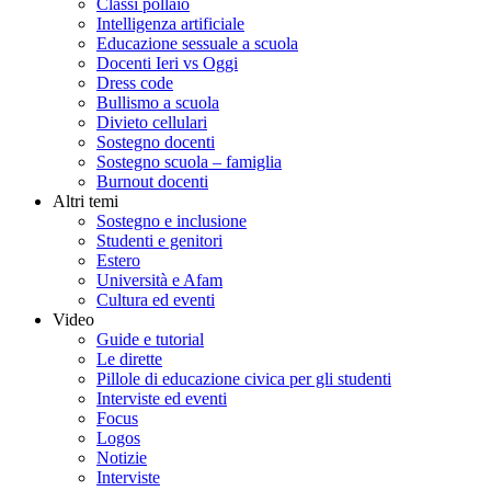
Classi pollaio
Intelligenza artificiale
Educazione sessuale a scuola
Docenti Ieri vs Oggi
Dress code
Bullismo a scuola
Divieto cellulari
Sostegno docenti
Sostegno scuola – famiglia
Burnout docenti
Altri temi
Sostegno e inclusione
Studenti e genitori
Estero
Università e Afam
Cultura ed eventi
Video
Guide e tutorial
Le dirette
Pillole di educazione civica per gli studenti
Interviste ed eventi
Focus
Logos
Notizie
Interviste