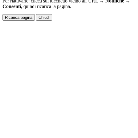
Per riattivarle: clicca sul lucchetto vicino all’URL →
Notifiche →
Consenti
, quindi ricarica la pagina.
Ricarica pagina
Chiudi