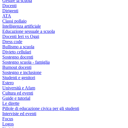
Gestire la scuola
Docenti
Dirigenti
ATA
Classi pollaio
Intelligenza artificiale
Educazione sessuale a scuola
Docenti Ieri vs Oggi
Dress code
Bullismo a scuola
Divieto cellulari
Sostegno docenti
Sostegno scuola - famiglia
Burnout docenti
Sostegno e inclusione
Studenti e genitori
Estero
Università e Afam
Cultura ed eventi
Guide e tutorial
Le dirette
Pillole di educazione civica per gli studenti
Interviste ed eventi
Focus
Logos