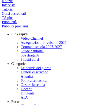
Notizie
Interviste
Tutorial
Corsi accreditati
TS plus
Pubblicità
Pubblici proclami
Link rapidi
Video Channel
Assegnazioni provvisorie 2026
Contratto scuola 2025-2027
Guide e tutorial
Sos dirigenti
I nostri corsi
Categorie
Le notizie del giorno
I lettori ci scrivono
Attualità
Politica scolastica
Gestire la scuola
Docenti
Dirigenti
ATA
Focus