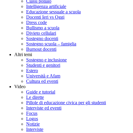
Classi pollaio
Intelligenza artificiale
Educazione sessuale a scuola
Docenti Ieri vs Oggi
Dress code
Bullismo a scuola
Divieto cellulari
Sostegno docenti
Sostegno scuola – famiglia
Burnout docenti
Altri temi
Sostegno e inclusione
Studenti e genitori
Estero
Università e Afam
Cultura ed eventi
Video
Guide e tutorial
Le dirette
Pillole di educazione civica per gli studenti
Interviste ed eventi
Focus
Logos
Notizie
Interviste