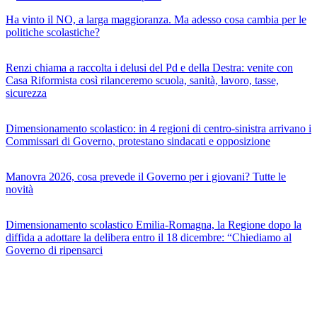
Ha vinto il NO, a larga maggioranza. Ma adesso cosa cambia per le
politiche scolastiche?
Renzi chiama a raccolta i delusi del Pd e della Destra: venite con
Casa Riformista così rilanceremo scuola, sanità, lavoro, tasse,
sicurezza
Dimensionamento scolastico: in 4 regioni di centro-sinistra arrivano i
Commissari di Governo, protestano sindacati e opposizione
Manovra 2026, cosa prevede il Governo per i giovani? Tutte le
novità
Dimensionamento scolastico Emilia-Romagna, la Regione dopo la
diffida a adottare la delibera entro il 18 dicembre: “Chiediamo al
Governo di ripensarci