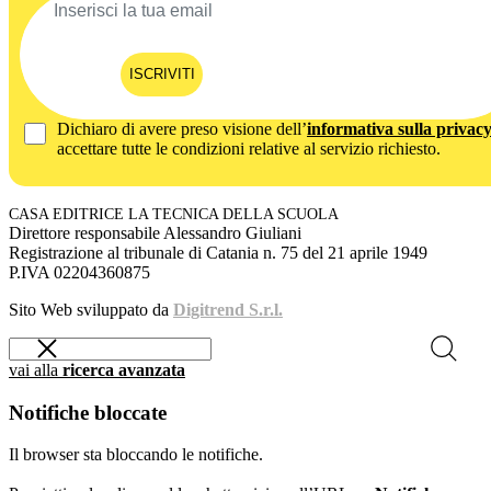
ISCRIVITI
Dichiaro di avere preso visione dell’
informativa sulla privac
accettare tutte le condizioni relative al servizio richiesto.
CASA EDITRICE LA TECNICA DELLA SCUOLA
Direttore responsabile Alessandro Giuliani
Registrazione al tribunale di Catania n. 75 del 21 aprile 1949
P.IVA 02204360875
Sito Web sviluppato da
Digitrend S.r.l.
vai alla
ricerca avanzata
Notifiche bloccate
Il browser sta bloccando le notifiche.