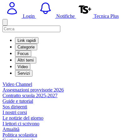
Login
Notifiche
Tecnica Plus
Link rapidi
Categorie
Focus
Altri temi
Video
Servizi
Video Channel
Assegnazioni provvisorie 2026
Contratto scuola 2025-2027
Guide e tutorial
Sos dirigenti
I nostri corsi
Le notizie del giorno
I lettori ci scrivono
Attualità
Politica scolastica