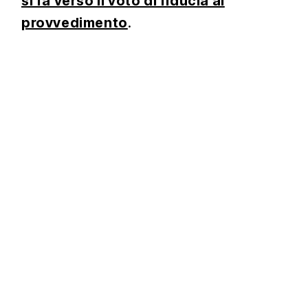
si fa verso il voto di fiducia al
provvedimento
.