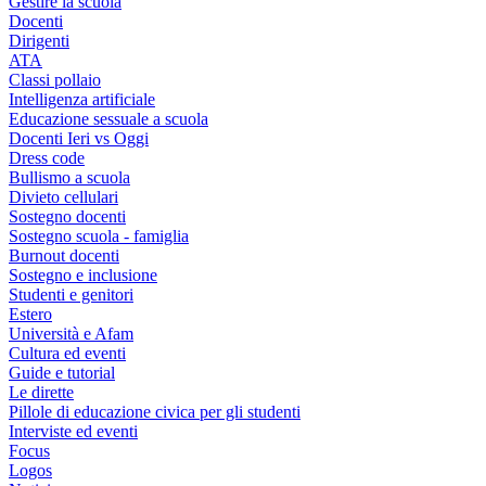
Gestire la scuola
Docenti
Dirigenti
ATA
Classi pollaio
Intelligenza artificiale
Educazione sessuale a scuola
Docenti Ieri vs Oggi
Dress code
Bullismo a scuola
Divieto cellulari
Sostegno docenti
Sostegno scuola - famiglia
Burnout docenti
Sostegno e inclusione
Studenti e genitori
Estero
Università e Afam
Cultura ed eventi
Guide e tutorial
Le dirette
Pillole di educazione civica per gli studenti
Interviste ed eventi
Focus
Logos