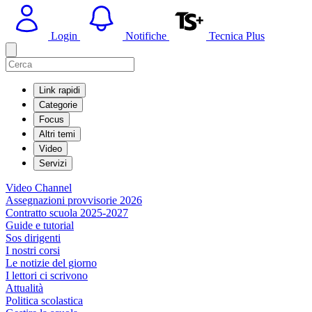
Login
Notifiche
Tecnica Plus
Link rapidi
Categorie
Focus
Altri temi
Video
Servizi
Video Channel
Assegnazioni provvisorie 2026
Contratto scuola 2025-2027
Guide e tutorial
Sos dirigenti
I nostri corsi
Le notizie del giorno
I lettori ci scrivono
Attualità
Politica scolastica