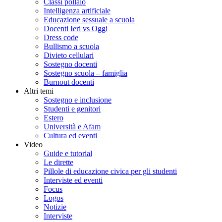
Classi pollaio
Intelligenza artificiale
Educazione sessuale a scuola
Docenti Ieri vs Oggi
Dress code
Bullismo a scuola
Divieto cellulari
Sostegno docenti
Sostegno scuola – famiglia
Burnout docenti
Altri temi
Sostegno e inclusione
Studenti e genitori
Estero
Università e Afam
Cultura ed eventi
Video
Guide e tutorial
Le dirette
Pillole di educazione civica per gli studenti
Interviste ed eventi
Focus
Logos
Notizie
Interviste