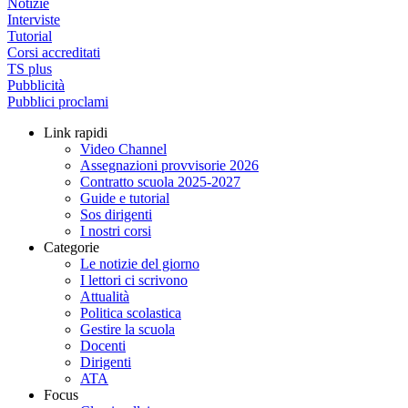
Notizie
Interviste
Tutorial
Corsi accreditati
TS plus
Pubblicità
Pubblici proclami
Link rapidi
Video Channel
Assegnazioni provvisorie 2026
Contratto scuola 2025-2027
Guide e tutorial
Sos dirigenti
I nostri corsi
Categorie
Le notizie del giorno
I lettori ci scrivono
Attualità
Politica scolastica
Gestire la scuola
Docenti
Dirigenti
ATA
Focus