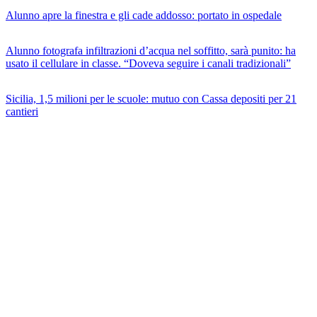
Alunno apre la finestra e gli cade addosso: portato in ospedale
Alunno fotografa infiltrazioni d’acqua nel soffitto, sarà punito: ha
usato il cellulare in classe. “Doveva seguire i canali tradizionali”
Sicilia, 1,5 milioni per le scuole: mutuo con Cassa depositi per 21
cantieri