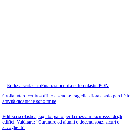
Edilizia scolastica
Finanziamenti
Locali scolastici
PON
Crolla intero controsoffitto a scuola: tragedia sfiorata solo perché le
attività didattiche sono finite
Edilizia scolastica, siglato piano per la messa in sicurezza degli
edifici. Valditara: “Garantire ad alunni e docenti spazi sicuri e
accoglienti”