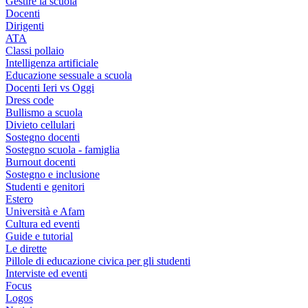
Gestire la scuola
Docenti
Dirigenti
ATA
Classi pollaio
Intelligenza artificiale
Educazione sessuale a scuola
Docenti Ieri vs Oggi
Dress code
Bullismo a scuola
Divieto cellulari
Sostegno docenti
Sostegno scuola - famiglia
Burnout docenti
Sostegno e inclusione
Studenti e genitori
Estero
Università e Afam
Cultura ed eventi
Guide e tutorial
Le dirette
Pillole di educazione civica per gli studenti
Interviste ed eventi
Focus
Logos