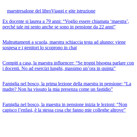
maestre
salone del libro
Viaggi e gite istruzione
Ex docente si laurea a 79 anni: “Voglio essere chiamata ‘maestra’,
perché tale mi sento anche se sono in pensione da 22 anni”
Maltrattamenti a scuola, maestra schiaccia testa ad alunno: viene
sospesa e i genitori lo scoprono in chat
Compiti a casa, la maestra influencer: “Se troppi bisogna parlare con
i docenti. No ad esercizi lunghi, massimo un’ora in quinta”
Famiglia nel bosco, la prima lezione della maestra in pensione: “La
madre? Non ha vissuto la mia presenza come un fastidio”
Famiglia nel bosco, la maestra in pensione inizia le lezioni: “Non
capisco l’enfasi, è la stessa cosa che fanno mie colleghe altrove”