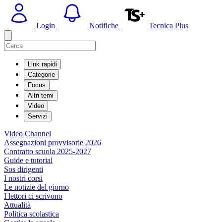
Login
Notifiche
Tecnica Plus
Link rapidi
Categorie
Focus
Altri temi
Video
Servizi
Video Channel
Assegnazioni provvisorie 2026
Contratto scuola 2025-2027
Guide e tutorial
Sos dirigenti
I nostri corsi
Le notizie del giorno
I lettori ci scrivono
Attualità
Politica scolastica