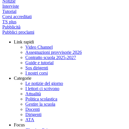
Notizie
Interviste
Tutorial
Corsi accreditati
TS plus
Pubblicità
Pubblici proclami
Link rapidi
Video Channel
Assegnazioni provvisorie 2026
Contratto scuola 2025-2027
Guide e tutorial
Sos dirigenti
I nostri corsi
Categorie
Le notizie del giorno
I lettori ci scrivono
Attualità
Politica scolastica
Gestire la scuola
Docenti
Dirigenti
ATA
Focus