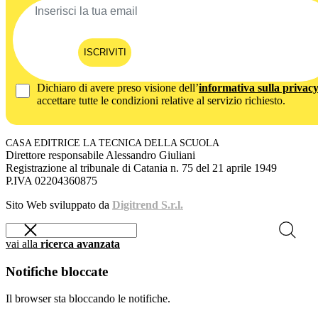
ISCRIVITI
Dichiaro di avere preso visione dell’
informativa sulla privac
accettare tutte le condizioni relative al servizio richiesto.
CASA EDITRICE LA TECNICA DELLA SCUOLA
Direttore responsabile Alessandro Giuliani
Registrazione al tribunale di Catania n. 75 del 21 aprile 1949
P.IVA 02204360875
Sito Web sviluppato da
Digitrend S.r.l.
vai alla
ricerca avanzata
Notifiche bloccate
Il browser sta bloccando le notifiche.