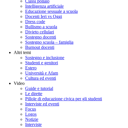
Classi pollaio
Intelligenza artificiale
Educazione sessuale a scuola
Docenti Ieri vs Oggi
Dress code
Bullismo a scuola
Divieto cellulari
Sostegno docenti
Sostegno scuola – famiglia
Burnout docenti
Altri temi
Sostegno e inclusione
Studenti e genitori
Estero
Università e Afam
Cultura ed eventi
Video
Guide e tutorial
Le dirette
Pillole di educazione civica per gli studenti
Interviste ed eventi
Focus
Logos
Notizie
Interviste