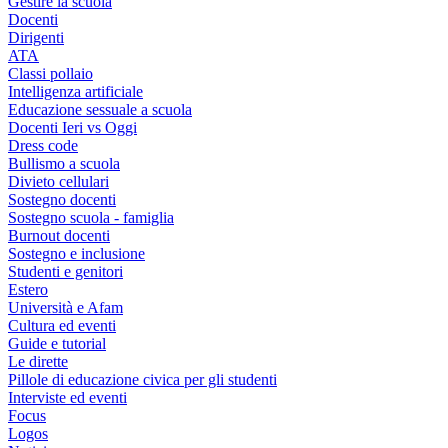
Gestire la scuola
Docenti
Dirigenti
ATA
Classi pollaio
Intelligenza artificiale
Educazione sessuale a scuola
Docenti Ieri vs Oggi
Dress code
Bullismo a scuola
Divieto cellulari
Sostegno docenti
Sostegno scuola - famiglia
Burnout docenti
Sostegno e inclusione
Studenti e genitori
Estero
Università e Afam
Cultura ed eventi
Guide e tutorial
Le dirette
Pillole di educazione civica per gli studenti
Interviste ed eventi
Focus
Logos