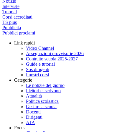
Notizie
Interviste
Tutorial
Corsi accreditati
TS plus
Pubblicità
Pubblici proclami
Link rapidi
Video Channel
Assegnazioni provvisorie 2026
Contratto scuola 2025-2027
Guide e tutorial
Sos dirigenti
I nostri corsi
Categorie
Le notizie del giorno
I lettori ci scrivono
Attualità
Politica scolastica
Gestire la scuola
Docenti
Dirigenti
ATA
Focus