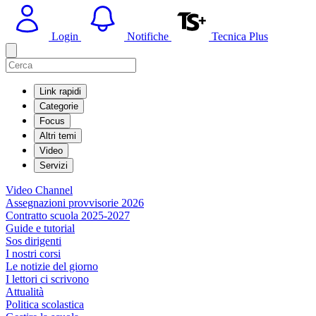
Login
Notifiche
Tecnica Plus
Link rapidi
Categorie
Focus
Altri temi
Video
Servizi
Video Channel
Assegnazioni provvisorie 2026
Contratto scuola 2025-2027
Guide e tutorial
Sos dirigenti
I nostri corsi
Le notizie del giorno
I lettori ci scrivono
Attualità
Politica scolastica