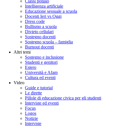
Classi pollaio
Intelligenza artificiale
Educazione sessuale a scuola
Docenti Ieri vs Oggi
Dress code
Bullismo a scuola
Divieto cellulari
Sostegno docenti
Sostegno scuola – famiglia
Burnout docenti
Altri temi
Sostegno e inclusione
Studenti e genitori
Estero
Università e Afam
Cultura ed eventi
Video
Guide e tutorial
Le dirette
Pillole di educazione civica per gli studenti
Interviste ed eventi
Focus
Logos
Notizie
Interviste