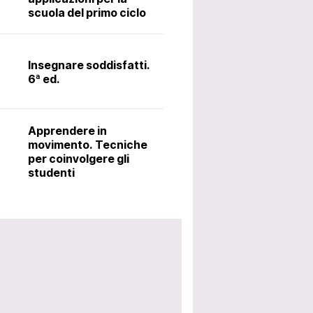
scuola del primo ciclo
Il latino alle me
metodo Ørberg.
Insegnare soddisfatti.
6ª ed.
Accoglienza: i
utili per avviar
Apprendere in
scolastico. 5ª 
movimento. Tecniche
per coinvolgere gli
studenti