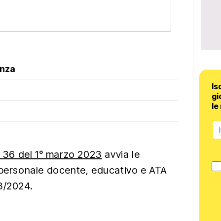
anza
Is
gi
le
. 36 del 1° marzo 2023
avvia le
 personale docente, educativo e ATA
3/2024.