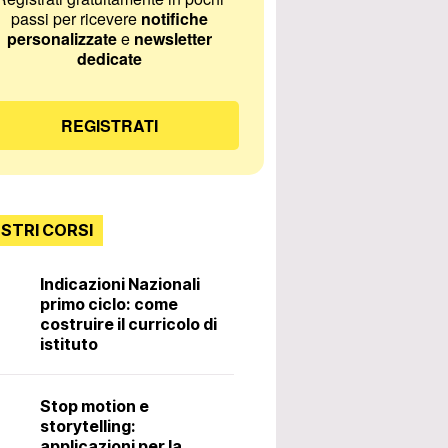
passi per ricevere
notifiche
personalizzate
e
newsletter
dedicate
REGISTRATI
OSTRI CORSI
Indicazioni Nazionali
primo ciclo: come
Incontri con lo
costruire il curricolo di
istituto
Diritti e doveri 
Stop motion e
docente. 3ª ed
storytelling:
applicazioni per la