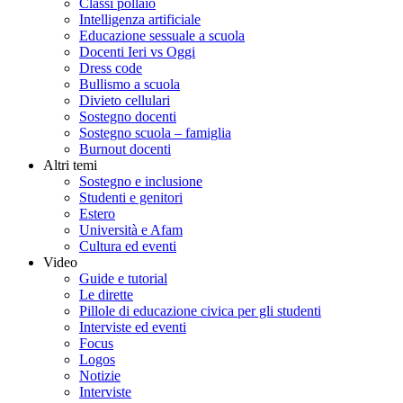
Classi pollaio
Intelligenza artificiale
Educazione sessuale a scuola
Docenti Ieri vs Oggi
Dress code
Bullismo a scuola
Divieto cellulari
Sostegno docenti
Sostegno scuola – famiglia
Burnout docenti
Altri temi
Sostegno e inclusione
Studenti e genitori
Estero
Università e Afam
Cultura ed eventi
Video
Guide e tutorial
Le dirette
Pillole di educazione civica per gli studenti
Interviste ed eventi
Focus
Logos
Notizie
Interviste