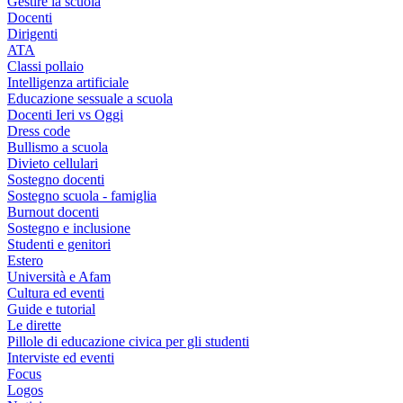
Gestire la scuola
Docenti
Dirigenti
ATA
Classi pollaio
Intelligenza artificiale
Educazione sessuale a scuola
Docenti Ieri vs Oggi
Dress code
Bullismo a scuola
Divieto cellulari
Sostegno docenti
Sostegno scuola - famiglia
Burnout docenti
Sostegno e inclusione
Studenti e genitori
Estero
Università e Afam
Cultura ed eventi
Guide e tutorial
Le dirette
Pillole di educazione civica per gli studenti
Interviste ed eventi
Focus
Logos