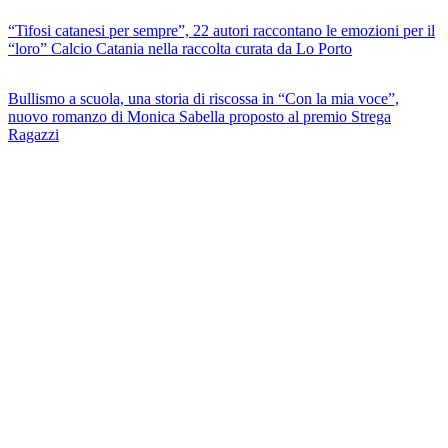
“Tifosi catanesi per sempre”, 22 autori raccontano le emozioni per il
“loro” Calcio Catania nella raccolta curata da Lo Porto
Bullismo a scuola, una storia di riscossa in “Con la mia voce”,
nuovo romanzo di Monica Sabella proposto al premio Strega
Ragazzi