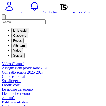
Login
Notifiche
Tecnica Plus
Link rapidi
Categorie
Focus
Altri temi
Video
Servizi
Video Channel
Assegnazioni provvisorie 2026
Contratto scuola 2025-2027
Guide e tutorial
Sos dirigenti
I nostri corsi
Le notizie del giorno
I lettori ci scrivono
Attualità
Politica scolastica