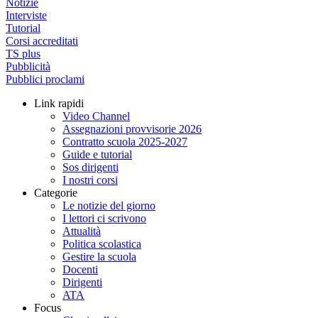
Notizie
Interviste
Tutorial
Corsi accreditati
TS plus
Pubblicità
Pubblici proclami
Link rapidi
Video Channel
Assegnazioni provvisorie 2026
Contratto scuola 2025-2027
Guide e tutorial
Sos dirigenti
I nostri corsi
Categorie
Le notizie del giorno
I lettori ci scrivono
Attualità
Politica scolastica
Gestire la scuola
Docenti
Dirigenti
ATA
Focus