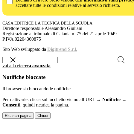
accettare tutte le condizioni relative al servizio richiesto.
CASA EDITRICE LA TECNICA DELLA SCUOLA
Direttore responsabile Alessandro Giuliani
Registrazione al tribunale di Catania n. 75 del 21 aprile 1949
P.IVA 02204360875
Sito Web sviluppato da
Digitrend S.r.l.
vai alla
ricerca avanzata
Notifiche bloccate
Il browser sta bloccando le notifiche.
Per riattivarle: clicca sul lucchetto vicino all’URL →
Notifiche →
Consenti
, quindi ricarica la pagina.
Ricarica pagina
Chiudi