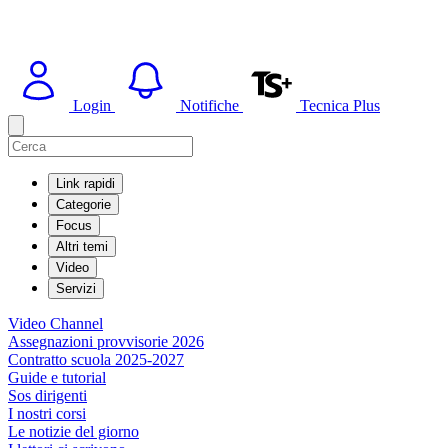
Login
Notifiche
Tecnica Plus
Link rapidi
Categorie
Focus
Altri temi
Video
Servizi
Video Channel
Assegnazioni provvisorie 2026
Contratto scuola 2025-2027
Guide e tutorial
Sos dirigenti
I nostri corsi
Le notizie del giorno