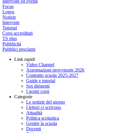
Interviste ed eventi
Focus
Logos
Notizie
Interviste
Tutorial
Corsi accreditati
TS plus
Pubblicità
Pubblici proclami
Link rapidi
Video Channel
Assegnazioni provvisorie 2026
Contratto scuola 2025-2027
Guide e tutorial
Sos dirigenti
I nostri corsi
Categorie
Le notizie del giorno
I lettori ci scrivono
Attualità
Politica scolastica
Gestire la scuola
Docenti