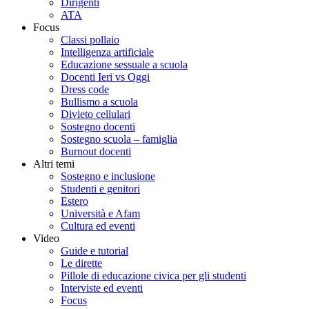
Dirigenti
ATA
Focus
Classi pollaio
Intelligenza artificiale
Educazione sessuale a scuola
Docenti Ieri vs Oggi
Dress code
Bullismo a scuola
Divieto cellulari
Sostegno docenti
Sostegno scuola – famiglia
Burnout docenti
Altri temi
Sostegno e inclusione
Studenti e genitori
Estero
Università e Afam
Cultura ed eventi
Video
Guide e tutorial
Le dirette
Pillole di educazione civica per gli studenti
Interviste ed eventi
Focus