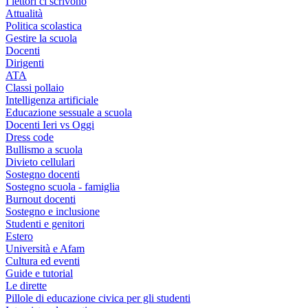
I lettori ci scrivono
Attualità
Politica scolastica
Gestire la scuola
Docenti
Dirigenti
ATA
Classi pollaio
Intelligenza artificiale
Educazione sessuale a scuola
Docenti Ieri vs Oggi
Dress code
Bullismo a scuola
Divieto cellulari
Sostegno docenti
Sostegno scuola - famiglia
Burnout docenti
Sostegno e inclusione
Studenti e genitori
Estero
Università e Afam
Cultura ed eventi
Guide e tutorial
Le dirette
Pillole di educazione civica per gli studenti