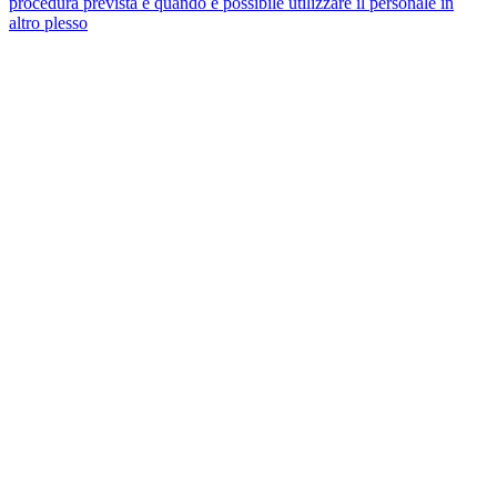
procedura prevista e quando è possibile utilizzare il personale in
altro plesso