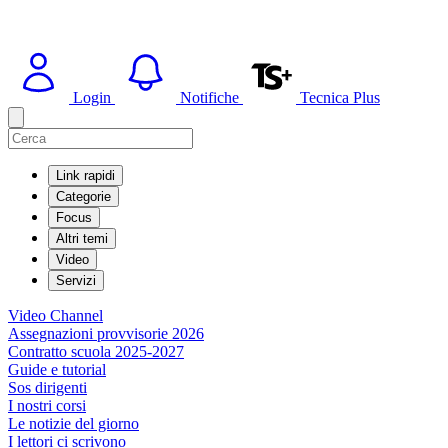
Login
Notifiche
Tecnica Plus
Link rapidi
Categorie
Focus
Altri temi
Video
Servizi
Video Channel
Assegnazioni provvisorie 2026
Contratto scuola 2025-2027
Guide e tutorial
Sos dirigenti
I nostri corsi
Le notizie del giorno
I lettori ci scrivono