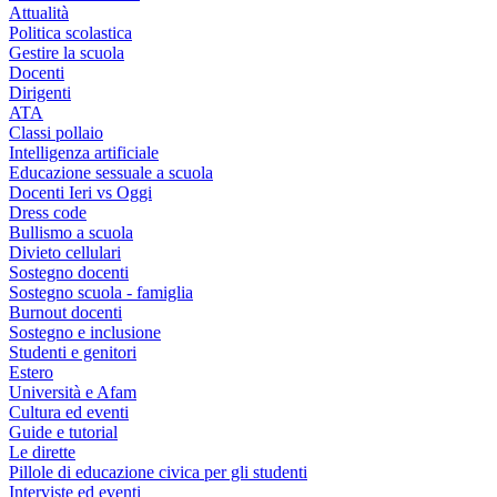
Attualità
Politica scolastica
Gestire la scuola
Docenti
Dirigenti
ATA
Classi pollaio
Intelligenza artificiale
Educazione sessuale a scuola
Docenti Ieri vs Oggi
Dress code
Bullismo a scuola
Divieto cellulari
Sostegno docenti
Sostegno scuola - famiglia
Burnout docenti
Sostegno e inclusione
Studenti e genitori
Estero
Università e Afam
Cultura ed eventi
Guide e tutorial
Le dirette
Pillole di educazione civica per gli studenti
Interviste ed eventi