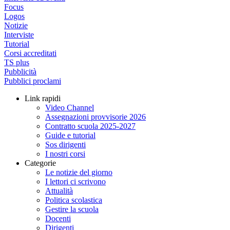
Focus
Logos
Notizie
Interviste
Tutorial
Corsi accreditati
TS plus
Pubblicità
Pubblici proclami
Link rapidi
Video Channel
Assegnazioni provvisorie 2026
Contratto scuola 2025-2027
Guide e tutorial
Sos dirigenti
I nostri corsi
Categorie
Le notizie del giorno
I lettori ci scrivono
Attualità
Politica scolastica
Gestire la scuola
Docenti
Dirigenti