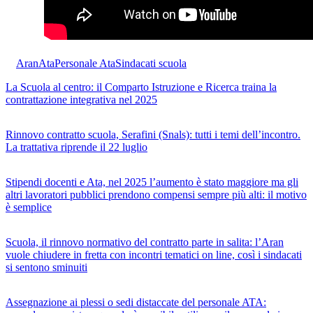
Aran
Ata
Personale Ata
Sindacati scuola
La Scuola al centro: il Comparto Istruzione e Ricerca traina la
contrattazione integrativa nel 2025
Rinnovo contratto scuola, Serafini (Snals): tutti i temi dell’incontro.
La trattativa riprende il 22 luglio
Stipendi docenti e Ata, nel 2025 l’aumento è stato maggiore ma gli
altri lavoratori pubblici prendono compensi sempre più alti: il motivo
è semplice
Scuola, il rinnovo normativo del contratto parte in salita: l’Aran
vuole chiudere in fretta con incontri tematici on line, così i sindacati
si sentono sminuiti
Assegnazione ai plessi o sedi distaccate del personale ATA: