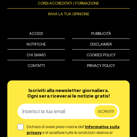
CORSI ACCREDITATI / FORMAZIONE
INVIA LA TUA OPINIONE
ACCEDI
PUBBLICITÀ
NOTIFICHE
DISCLAIMER
CHI SIAMO
COOKIES POLICY
CONTATTI
PRIVACY POLICY
Iscriviti alla newsletter giornaliera.
Ogni sera riceverai le notizie gratis!
ISCRIVITI
Dichiaro di avere preso visione dell’
informativa sulla
privacy
e di accettare tutte le condizioni relative al