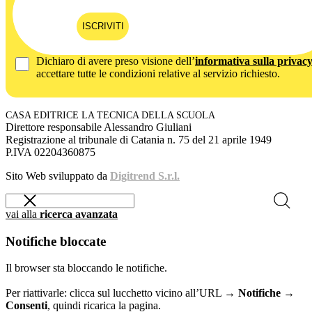
ISCRIVITI
Dichiaro di avere preso visione dell’
informativa sulla privac
accettare tutte le condizioni relative al servizio richiesto.
CASA EDITRICE LA TECNICA DELLA SCUOLA
Direttore responsabile Alessandro Giuliani
Registrazione al tribunale di Catania n. 75 del 21 aprile 1949
P.IVA 02204360875
Sito Web sviluppato da
Digitrend S.r.l.
vai alla
ricerca avanzata
Notifiche bloccate
Il browser sta bloccando le notifiche.
Per riattivarle: clicca sul lucchetto vicino all’URL →
Notifiche →
Consenti
, quindi ricarica la pagina.