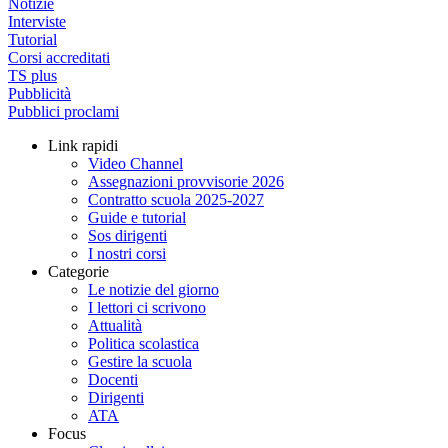
Notizie
Interviste
Tutorial
Corsi accreditati
TS plus
Pubblicità
Pubblici proclami
Link rapidi
Video Channel
Assegnazioni provvisorie 2026
Contratto scuola 2025-2027
Guide e tutorial
Sos dirigenti
I nostri corsi
Categorie
Le notizie del giorno
I lettori ci scrivono
Attualità
Politica scolastica
Gestire la scuola
Docenti
Dirigenti
ATA
Focus