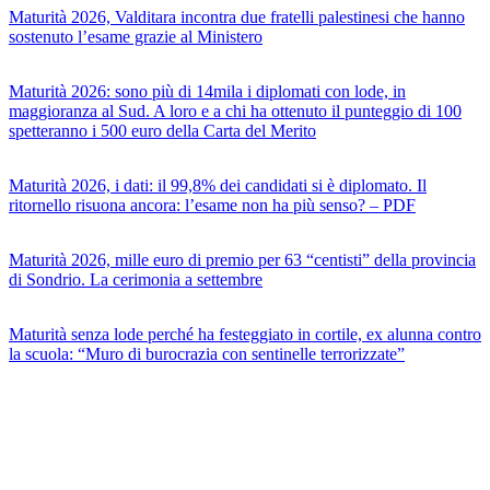
Maturità 2026, Valditara incontra due fratelli palestinesi che hanno
sostenuto l’esame grazie al Ministero
Maturità 2026: sono più di 14mila i diplomati con lode, in
maggioranza al Sud. A loro e a chi ha ottenuto il punteggio di 100
spetteranno i 500 euro della Carta del Merito
Maturità 2026, i dati: il 99,8% dei candidati si è diplomato. Il
ritornello risuona ancora: l’esame non ha più senso? – PDF
Maturità 2026, mille euro di premio per 63 “centisti” della provincia
di Sondrio. La cerimonia a settembre
Maturità senza lode perché ha festeggiato in cortile, ex alunna contro
la scuola: “Muro di burocrazia con sentinelle terrorizzate”