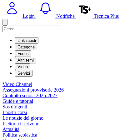
Login
Notifiche
Tecnica Plus
Link rapidi
Categorie
Focus
Altri temi
Video
Servizi
Video Channel
Assegnazioni provvisorie 2026
Contratto scuola 2025-2027
Guide e tutorial
Sos dirigenti
I nostri corsi
Le notizie del giorno
I lettori ci scrivono
Attualità
Politica scolastica