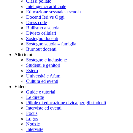
Classi pollaio
Intelligenza artificiale
Educazione sessuale a scuola
Docenti Ieri vs Oggi
Dress code
Bullismo a scuola
Divieto cellulari
Sostegno docenti
Sostegno scuola – famiglia
Burnout docenti
Altri temi
Sostegno e inclusione
Studenti e genitori
Estero
Università e Afam
Cultura ed eventi
Video
Guide e tutorial
Le dirette
Pillole di educazione civica per gli studenti
Interviste ed eventi
Focus
Logos
Notizie
Interviste