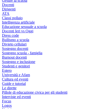
Gestire la scuola
Docenti
Dirigenti
ATA
Classi pollaio
Intelligenza artificiale
Educazione sessuale a scuola
Docenti Ieri vs Oggi
Dress code
Bullismo a scuola
Divieto cellulari
Sostegno docenti
Sostegno scuola - famiglia
Burnout docenti
Sostegno e inclusione
Studenti e genitori
Estero
Università e Afam
Cultura ed eventi
Guide e tutorial
Le dirette
Pillole di educazione civica per gli studenti
Interviste ed eventi
Focus
Logos