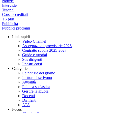
Notizie
Interviste
Tutorial
Corsi accreditati
TS plus
Pubblicità
Pubblici proclami
Link rapidi
Video Channel
Assegnazioni provvisorie 2026
Contratto scuola 2025-2027
Guide e tutorial
Sos dirigenti
I nostri corsi
Categorie
Le notizie del giorno
I lettori ci scrivono
Attualità
Politica scolastica
Gestire la scuola
Docenti
Dirigenti
ATA
Focus