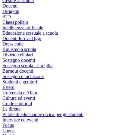
Gestire la scuola
Docenti
Dirigenti
ATA
Classi pollaio
Intelligenza artificiale
Educazione sessuale a scuola
Docenti Ieri vs Oggi
Dress code
Bullismo a scuola
Divieto cellulari
Sostegno docenti
Sostegno scuola - famiglia
Burnout docenti
Sostegno e inclusione
Studenti e genitori
Estero
Università e Afam
Cultura ed eventi
Guide e tutorial
Le dirette
Pillole di educazione civica per gli studenti
Interviste ed eventi
Focus
Logos