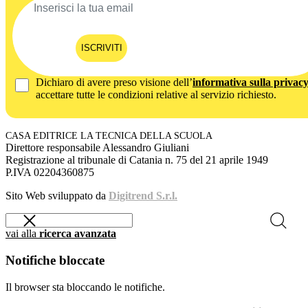
ISCRIVITI
Dichiaro di avere preso visione dell’
informativa sulla privac
accettare tutte le condizioni relative al servizio richiesto.
CASA EDITRICE LA TECNICA DELLA SCUOLA
Direttore responsabile Alessandro Giuliani
Registrazione al tribunale di Catania n. 75 del 21 aprile 1949
P.IVA 02204360875
Sito Web sviluppato da
Digitrend S.r.l.
vai alla
ricerca avanzata
Notifiche bloccate
Il browser sta bloccando le notifiche.