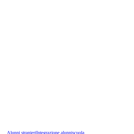
Alunni stranieri
Integrazione alunni
scuola