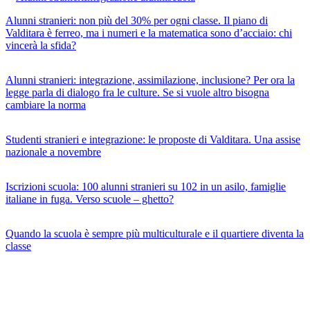
Alunni stranieri: non più del 30% per ogni classe. Il piano di
Valditara è ferreo, ma i numeri e la matematica sono d’acciaio: chi
vincerà la sfida?
Alunni stranieri: integrazione, assimilazione, inclusione? Per ora la
legge parla di dialogo fra le culture. Se si vuole altro bisogna
cambiare la norma
Studenti stranieri e integrazione: le proposte di Valditara. Una assise
nazionale a novembre
Iscrizioni scuola: 100 alunni stranieri su 102 in un asilo, famiglie
italiane in fuga. Verso scuole – ghetto?
Quando la scuola è sempre più multiculturale e il quartiere diventa la
classe