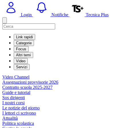
Login
Notifiche
Tecnica Plus
Link rapidi
Categorie
Focus
Altri temi
Video
Servizi
Video Channel
Assegnazioni provvisorie 2026
Contratto scuola 2025-2027
Guide e tutorial
Sos dirigenti
I nostri corsi
Le notizie del giorno
I lettori ci scrivono
Attualità
Politica scolastica