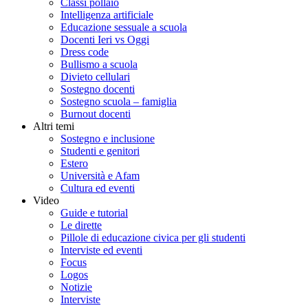
Classi pollaio
Intelligenza artificiale
Educazione sessuale a scuola
Docenti Ieri vs Oggi
Dress code
Bullismo a scuola
Divieto cellulari
Sostegno docenti
Sostegno scuola – famiglia
Burnout docenti
Altri temi
Sostegno e inclusione
Studenti e genitori
Estero
Università e Afam
Cultura ed eventi
Video
Guide e tutorial
Le dirette
Pillole di educazione civica per gli studenti
Interviste ed eventi
Focus
Logos
Notizie
Interviste