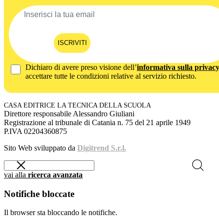
ISCRIVITI
Dichiaro di avere preso visione dell’
informativa sulla privac
accettare tutte le condizioni relative al servizio richiesto.
CASA EDITRICE LA TECNICA DELLA SCUOLA
Direttore responsabile Alessandro Giuliani
Registrazione al tribunale di Catania n. 75 del 21 aprile 1949
P.IVA 02204360875
Sito Web sviluppato da
Digitrend S.r.l.
vai alla
ricerca avanzata
Notifiche bloccate
Il browser sta bloccando le notifiche.