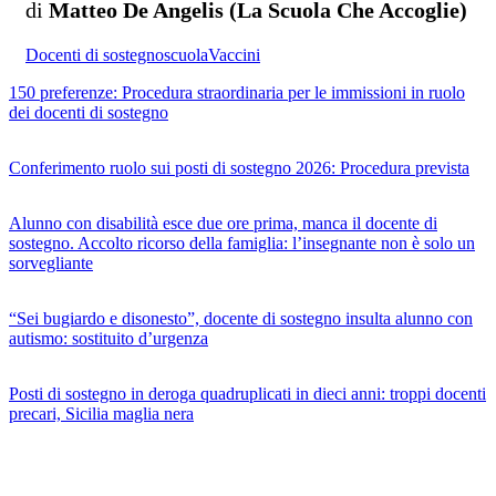
di
Matteo De Angelis (La Scuola Che Accoglie)
Docenti di sostegno
scuola
Vaccini
150 preferenze: Procedura straordinaria per le immissioni in ruolo
dei docenti di sostegno
Conferimento ruolo sui posti di sostegno 2026: Procedura prevista
Alunno con disabilità esce due ore prima, manca il docente di
sostegno. Accolto ricorso della famiglia: l’insegnante non è solo un
sorvegliante
“Sei bugiardo e disonesto”, docente di sostegno insulta alunno con
autismo: sostituito d’urgenza
Posti di sostegno in deroga quadruplicati in dieci anni: troppi docenti
precari, Sicilia maglia nera