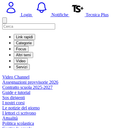
Login
Notifiche
Tecnica Plus
Link rapidi
Categorie
Focus
Altri temi
Video
Servizi
Video Channel
Assegnazioni provvisorie 2026
Contratto scuola 2025-2027
Guide e tutorial
Sos dirigenti
I nostri corsi
Le notizie del giorno
I lettori ci scrivono
Attualità
Politica scolastica