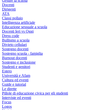
Gestire la scuola
Docenti
Dirigenti
ATA
Classi pollaio
Intelligenza artificiale
Educazione sessuale a scuola
Docenti Ieri vs Oggi
Dress code
Bullismo a scuola
Divieto cellulari
Sostegno docenti
Sostegno scuola - famiglia
Burnout docenti
Sostegno e inclusione
Studenti e genitori
Estero
Università e Afam
Cultura ed eventi
Guide e tutorial
Le dirette
Pillole di educazione civica per gli studenti
Interviste ed eventi
Focus
Logos