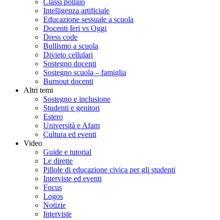
Classi pollaio
Intelligenza artificiale
Educazione sessuale a scuola
Docenti Ieri vs Oggi
Dress code
Bullismo a scuola
Divieto cellulari
Sostegno docenti
Sostegno scuola – famiglia
Burnout docenti
Altri temi
Sostegno e inclusione
Studenti e genitori
Estero
Università e Afam
Cultura ed eventi
Video
Guide e tutorial
Le dirette
Pillole di educazione civica per gli studenti
Interviste ed eventi
Focus
Logos
Notizie
Interviste