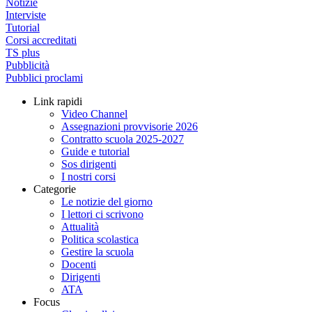
Notizie
Interviste
Tutorial
Corsi accreditati
TS plus
Pubblicità
Pubblici proclami
Link rapidi
Video Channel
Assegnazioni provvisorie 2026
Contratto scuola 2025-2027
Guide e tutorial
Sos dirigenti
I nostri corsi
Categorie
Le notizie del giorno
I lettori ci scrivono
Attualità
Politica scolastica
Gestire la scuola
Docenti
Dirigenti
ATA
Focus