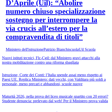
D’Aprile (Uil): “Abolire
numero chiuso specializzazione
sostegno per interrompere la
via crucis all’estero per la
compravendita di titoli”
Ministero dell'istruzione
Patrizio Bianchi
scuola
Uil Scuola
Nuovi istituti tecnici, Flc-Cgil: dal Ministero gravi attacchi alla
nostra mobilitazione contro una riforma sbagliata
Istruzione, Corte dei Conti: l’Italia spende assai meno rispetto ai
Paesi UE. Replica Ministero: dati vecchi, con Valditara più soldi a
personale, meno precari e abbandoni, scuole nuove
Maturità 2026, nella prova del liceo musicale spartito con 20 errori?
Studente denuncia: prelevato dal web! Per il Ministero prova valida