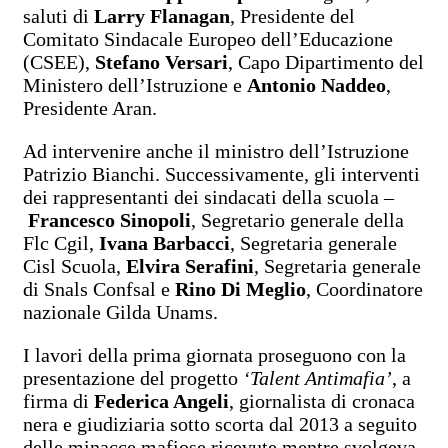
saluti di
Larry Flanagan
, Presidente del
Comitato Sindacale Europeo dell’Educazione
(CSEE),
Stefano Versari
, Capo Dipartimento del
Ministero dell’Istruzione e
Antonio Naddeo
,
Presidente Aran.
Ad intervenire anche il ministro dell’Istruzione
Patrizio Bianchi. Successivamente, gli interventi
dei rappresentanti dei sindacati della scuola –
Francesco Sinopoli
, Segretario generale della
Flc Cgil,
Ivana Barbacci
, Segretaria generale
Cisl Scuola,
Elvira Serafini
, Segretaria generale
di Snals Confsal e
Rino Di Meglio
, Coordinatore
nazionale Gilda Unams.
I lavori della prima giornata proseguono con la
presentazione del progetto
‘Talent Antimafia’
, a
firma di
Federica Angeli
, giornalista di cronaca
nera e giudiziaria sotto scorta dal 2013 a seguito
delle minacce mafiose ricevute mentre svolgeva