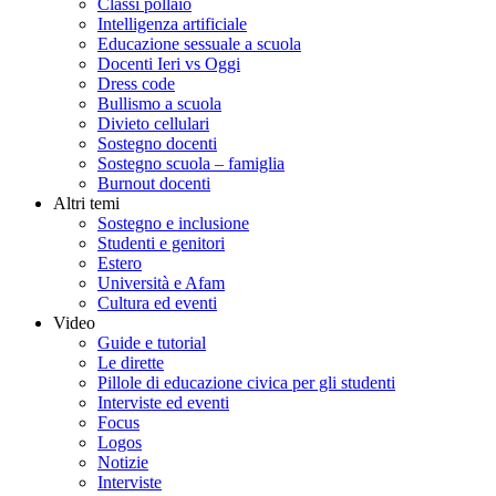
Classi pollaio
Intelligenza artificiale
Educazione sessuale a scuola
Docenti Ieri vs Oggi
Dress code
Bullismo a scuola
Divieto cellulari
Sostegno docenti
Sostegno scuola – famiglia
Burnout docenti
Altri temi
Sostegno e inclusione
Studenti e genitori
Estero
Università e Afam
Cultura ed eventi
Video
Guide e tutorial
Le dirette
Pillole di educazione civica per gli studenti
Interviste ed eventi
Focus
Logos
Notizie
Interviste