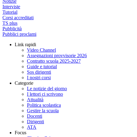
Notizie
Interviste
Tutorial
Corsi accreditati
TS plus
Pubblicità
Pubblici proclami
Link rapidi
Video Channel
Assegnazioni provvisorie 2026
Contratto scuola 2025-2027
Guide e tutorial
Sos dirigenti
I nostri corsi
Categorie
Le notizie del giorno
I lettori ci scrivono
Attualità
Politica scolastica
Gestire la scuola
Docenti
Dirigenti
ATA
Focus