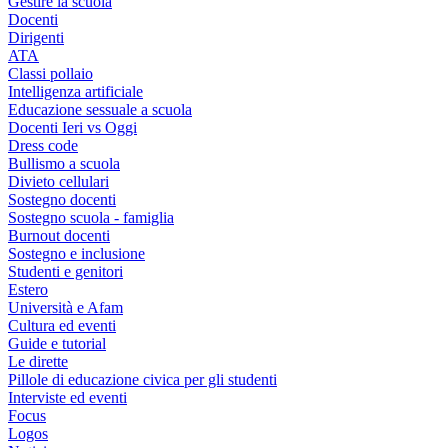
Gestire la scuola
Docenti
Dirigenti
ATA
Classi pollaio
Intelligenza artificiale
Educazione sessuale a scuola
Docenti Ieri vs Oggi
Dress code
Bullismo a scuola
Divieto cellulari
Sostegno docenti
Sostegno scuola - famiglia
Burnout docenti
Sostegno e inclusione
Studenti e genitori
Estero
Università e Afam
Cultura ed eventi
Guide e tutorial
Le dirette
Pillole di educazione civica per gli studenti
Interviste ed eventi
Focus
Logos