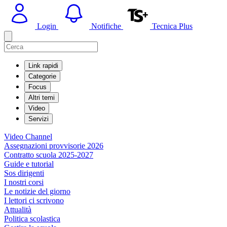
Login
Notifiche
Tecnica Plus
Link rapidi
Categorie
Focus
Altri temi
Video
Servizi
Video Channel
Assegnazioni provvisorie 2026
Contratto scuola 2025-2027
Guide e tutorial
Sos dirigenti
I nostri corsi
Le notizie del giorno
I lettori ci scrivono
Attualità
Politica scolastica