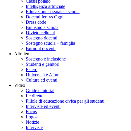
Classi pollaio
Intelligenza artificiale
Educazione sessuale a scuola
Docenti Ieri vs Oggi
Dress code
Bullismo a scuola
Divieto cellulari
Sostegno docenti
Sostegno scuola – famiglia
Burnout docenti
Altri temi
Sostegno e inclusione
Studenti e genitori
Estero
Università e Afam
Cultura ed eventi
Video
Guide e tutorial
Le dirette
Pillole di educazione civica per gli studenti
Interviste ed eventi
Focus
Logos
Notizie
Interviste