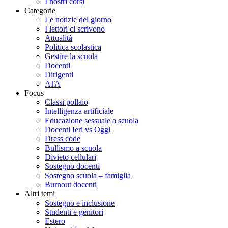
I nostri corsi
Categorie
Le notizie del giorno
I lettori ci scrivono
Attualità
Politica scolastica
Gestire la scuola
Docenti
Dirigenti
ATA
Focus
Classi pollaio
Intelligenza artificiale
Educazione sessuale a scuola
Docenti Ieri vs Oggi
Dress code
Bullismo a scuola
Divieto cellulari
Sostegno docenti
Sostegno scuola – famiglia
Burnout docenti
Altri temi
Sostegno e inclusione
Studenti e genitori
Estero