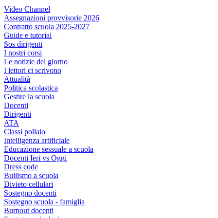
Video Channel
Assegnazioni provvisorie 2026
Contratto scuola 2025-2027
Guide e tutorial
Sos dirigenti
I nostri corsi
Le notizie del giorno
I lettori ci scrivono
Attualità
Politica scolastica
Gestire la scuola
Docenti
Dirigenti
ATA
Classi pollaio
Intelligenza artificiale
Educazione sessuale a scuola
Docenti Ieri vs Oggi
Dress code
Bullismo a scuola
Divieto cellulari
Sostegno docenti
Sostegno scuola - famiglia
Burnout docenti