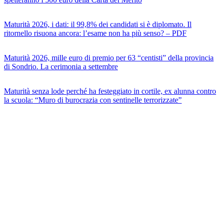
Maturità 2026, i dati: il 99,8% dei candidati si è diplomato. Il
ritornello risuona ancora: l’esame non ha più senso? – PDF
Maturità 2026, mille euro di premio per 63 “centisti” della provincia
di Sondrio. La cerimonia a settembre
Maturità senza lode perché ha festeggiato in cortile, ex alunna contro
la scuola: “Muro di burocrazia con sentinelle terrorizzate”