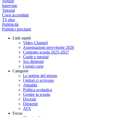
Notizie
Interviste
Tutorial
Corsi accreditati
TS plus
Pubblicità
Pubblici proclami
Link rapidi
Video Channel
Assegnazioni provvisorie 2026
Contratto scuola 2025-2027
Guide e tutorial
Sos dirigenti
I nostri corsi
Categorie
Le notizie del giorno
I lettori ci scrivono
Attualità
Politica scolastica
Gestire la scuola
Docenti
Dirigenti
ATA
Focus