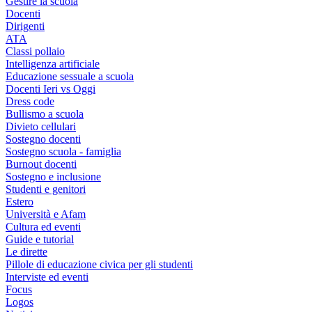
Gestire la scuola
Docenti
Dirigenti
ATA
Classi pollaio
Intelligenza artificiale
Educazione sessuale a scuola
Docenti Ieri vs Oggi
Dress code
Bullismo a scuola
Divieto cellulari
Sostegno docenti
Sostegno scuola - famiglia
Burnout docenti
Sostegno e inclusione
Studenti e genitori
Estero
Università e Afam
Cultura ed eventi
Guide e tutorial
Le dirette
Pillole di educazione civica per gli studenti
Interviste ed eventi
Focus
Logos