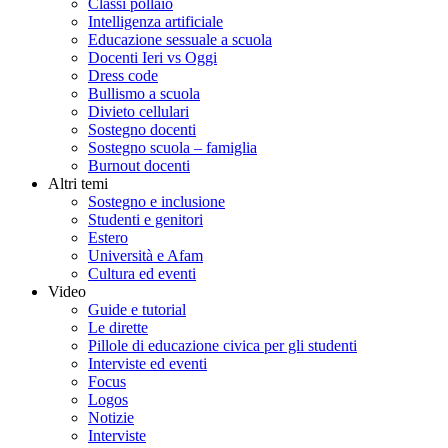
Classi pollaio
Intelligenza artificiale
Educazione sessuale a scuola
Docenti Ieri vs Oggi
Dress code
Bullismo a scuola
Divieto cellulari
Sostegno docenti
Sostegno scuola – famiglia
Burnout docenti
Altri temi
Sostegno e inclusione
Studenti e genitori
Estero
Università e Afam
Cultura ed eventi
Video
Guide e tutorial
Le dirette
Pillole di educazione civica per gli studenti
Interviste ed eventi
Focus
Logos
Notizie
Interviste