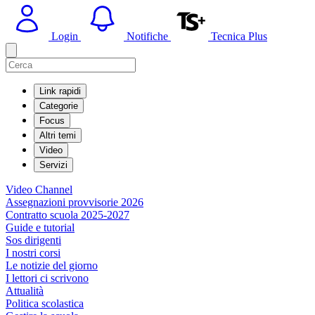
Login
Notifiche
Tecnica Plus
Link rapidi
Categorie
Focus
Altri temi
Video
Servizi
Video Channel
Assegnazioni provvisorie 2026
Contratto scuola 2025-2027
Guide e tutorial
Sos dirigenti
I nostri corsi
Le notizie del giorno
I lettori ci scrivono
Attualità
Politica scolastica