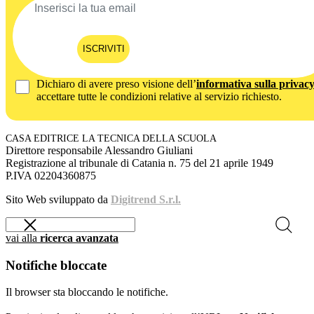
ISCRIVITI
Dichiaro di avere preso visione dell’
informativa sulla privac
accettare tutte le condizioni relative al servizio richiesto.
CASA EDITRICE LA TECNICA DELLA SCUOLA
Direttore responsabile Alessandro Giuliani
Registrazione al tribunale di Catania n. 75 del 21 aprile 1949
P.IVA 02204360875
Sito Web sviluppato da
Digitrend S.r.l.
vai alla
ricerca avanzata
Notifiche bloccate
Il browser sta bloccando le notifiche.