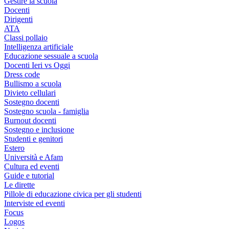
Gestire la scuola
Docenti
Dirigenti
ATA
Classi pollaio
Intelligenza artificiale
Educazione sessuale a scuola
Docenti Ieri vs Oggi
Dress code
Bullismo a scuola
Divieto cellulari
Sostegno docenti
Sostegno scuola - famiglia
Burnout docenti
Sostegno e inclusione
Studenti e genitori
Estero
Università e Afam
Cultura ed eventi
Guide e tutorial
Le dirette
Pillole di educazione civica per gli studenti
Interviste ed eventi
Focus
Logos