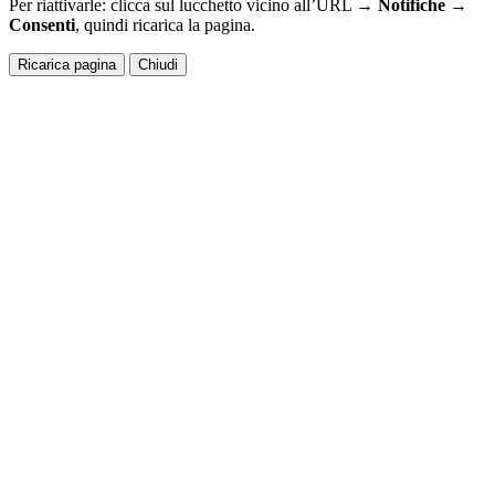
Per riattivarle: clicca sul lucchetto vicino all’URL →
Notifiche →
Consenti
, quindi ricarica la pagina.
Ricarica pagina
Chiudi