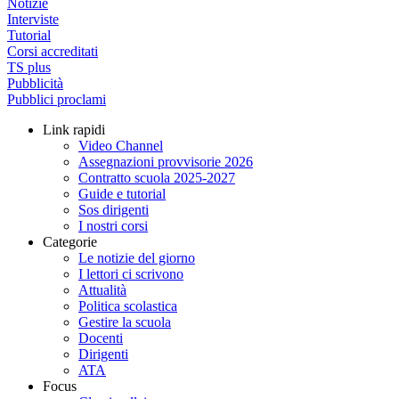
Notizie
Interviste
Tutorial
Corsi accreditati
TS plus
Pubblicità
Pubblici proclami
Link rapidi
Video Channel
Assegnazioni provvisorie 2026
Contratto scuola 2025-2027
Guide e tutorial
Sos dirigenti
I nostri corsi
Categorie
Le notizie del giorno
I lettori ci scrivono
Attualità
Politica scolastica
Gestire la scuola
Docenti
Dirigenti
ATA
Focus