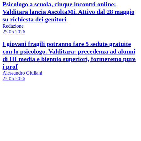
Psicologo a scuola, cinque incontri online:
Valditara lancia AscoltaMi. Attivo dal 28 maggio
su richiesta dei genitori
Redazione
25.05.2026
I giovani fragili potranno fare 5 sedute gratuite
con lo psicologo. Valditara: precedenza ad alunni
di III media e biennio superiori, formeremo pure
i prof
Alessandro Giuliani
22.05.2026