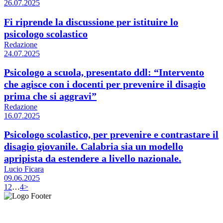
26.07.2025
Fi riprende la discussione per istituire lo
psicologo scolastico
Redazione
24.07.2025
Psicologo a scuola, presentato ddl: “Intervento
che agisce con i docenti per prevenire il disagio
prima che si aggravi”
Redazione
16.07.2025
Psicologo scolastico, per prevenire e contrastare il
disagio giovanile. Calabria sia un modello
apripista da estendere a livello nazionale.
Lucio Ficara
09.06.2025
1
2
…
4
>