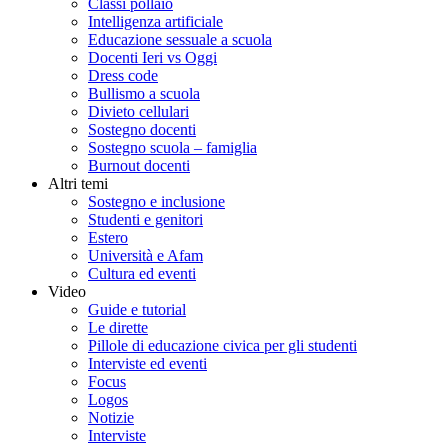
Classi pollaio
Intelligenza artificiale
Educazione sessuale a scuola
Docenti Ieri vs Oggi
Dress code
Bullismo a scuola
Divieto cellulari
Sostegno docenti
Sostegno scuola – famiglia
Burnout docenti
Altri temi
Sostegno e inclusione
Studenti e genitori
Estero
Università e Afam
Cultura ed eventi
Video
Guide e tutorial
Le dirette
Pillole di educazione civica per gli studenti
Interviste ed eventi
Focus
Logos
Notizie
Interviste