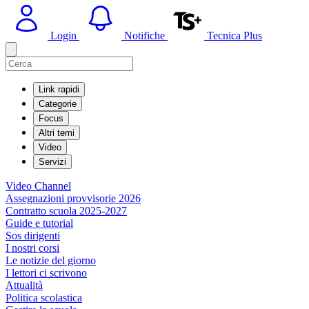
Login
Notifiche
Tecnica Plus
Link rapidi
Categorie
Focus
Altri temi
Video
Servizi
Video Channel
Assegnazioni provvisorie 2026
Contratto scuola 2025-2027
Guide e tutorial
Sos dirigenti
I nostri corsi
Le notizie del giorno
I lettori ci scrivono
Attualità
Politica scolastica