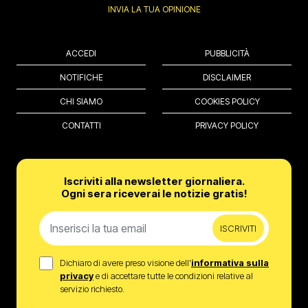
INVIA LA TUA OPINIONE
ACCEDI
PUBBLICITÀ
NOTIFICHE
DISCLAIMER
CHI SIAMO
COOKIES POLICY
CONTATTI
PRIVACY POLICY
Iscriviti alla newsletter giornaliera.
Ogni sera riceverai le notizie gratis!
ISCRIVITI
Dichiaro di avere preso visione dell’
informativa sulla
privacy
e di accettare tutte le condizioni relative al
servizio richiesto.