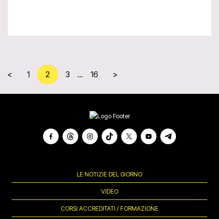
<
1
2
3
…
16
>
LE NOTIZIE DEL GIORNO
VIDEO
CORSI ACCREDITATI / FORMAZIONE